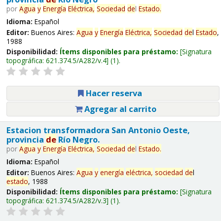
por
Agua
y
Energía
Eléctrica,
Sociedad
de
l
Estado
.
Idioma:
Español
Editor:
Buenos Aires:
Agua
y
Energía
Eléctrica,
Sociedad
de
l
Estado
,
1988
Disponibilidad:
Ítems disponibles para préstamo:
Signatura
topográfica:
621.374.5/A282/v.4
(1).
Hacer reserva
Agregar al carrito
Estacion transformadora San Antonio Oeste,
provincia
de
Río Negro.
por
Agua
y
Energía
Eléctrica,
Sociedad
de
l
Estado
.
Idioma:
Español
Editor:
Buenos Aires:
Agua
y
energía
eléctrica,
sociedad
de
l
estado
, 1988
Disponibilidad:
Ítems disponibles para préstamo:
Signatura
topográfica:
621.374.5/A282/v.3
(1).