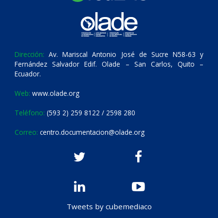
Dirección:
Av. Mariscal Antonio José de Sucre N58-63 y
Fernández Salvador Edif. Olade – San Carlos, Quito –
Ecuador.
Web:
www.olade.org
Teléfono:
(593 2) 259 8122 / 2598 280
Correo:
centro.documentacion@olade.org
Tweets by cubemediaco