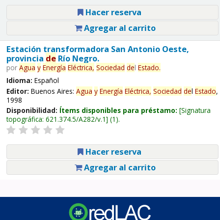
Hacer reserva
Agregar al carrito
Estación transformadora San Antonio Oeste,
provincia
de
Río Negro.
por
Agua
y
Energía
Eléctrica,
Sociedad
de
l
Estado
.
Idioma:
Español
Editor:
Buenos Aires:
Agua
y
Energía
Eléctrica,
Sociedad
de
l
Estado
,
1998
Disponibilidad:
Ítems disponibles para préstamo:
Signatura
topográfica:
621.374.5/A282/v.1
(1).
Hacer reserva
Agregar al carrito