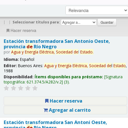
|
|
Seleccionar títulos para:
Hacer reserva
Estación transformadora San Antonio Oeste,
provincia
de
Río Negro
por
Agua
y
Energía
Eléctrica,
Sociedad
de
l
Estado
.
Idioma:
Español
Editor:
Buenos Aires:
Agua
y
Energía
Eléctrica,
Sociedad
de
l
Estado
,
1988
Disponibilidad:
Ítems disponibles para préstamo:
Signatura
topográfica:
621.374.5/A282/v.2
(3).
Hacer reserva
Agregar al carrito
Estación transformadora San Antoni Oeste,
provincia
de
Río Negro