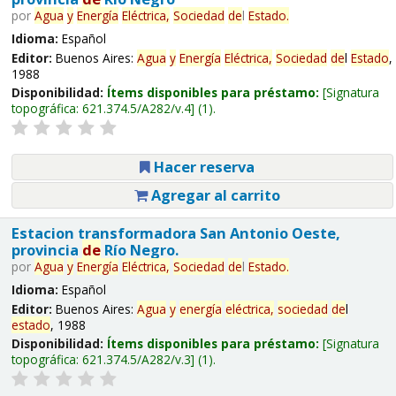
por
Agua
y
Energía
Eléctrica,
Sociedad
de
l
Estado
.
Idioma:
Español
Editor:
Buenos Aires:
Agua
y
Energía
Eléctrica,
Sociedad
de
l
Estado
,
1988
Disponibilidad:
Ítems disponibles para préstamo:
Signatura
topográfica:
621.374.5/A282/v.4
(1).
Hacer reserva
Agregar al carrito
Estacion transformadora San Antonio Oeste,
provincia
de
Río Negro.
por
Agua
y
Energía
Eléctrica,
Sociedad
de
l
Estado
.
Idioma:
Español
Editor:
Buenos Aires:
Agua
y
energía
eléctrica,
sociedad
de
l
estado
, 1988
Disponibilidad:
Ítems disponibles para préstamo:
Signatura
topográfica:
621.374.5/A282/v.3
(1).