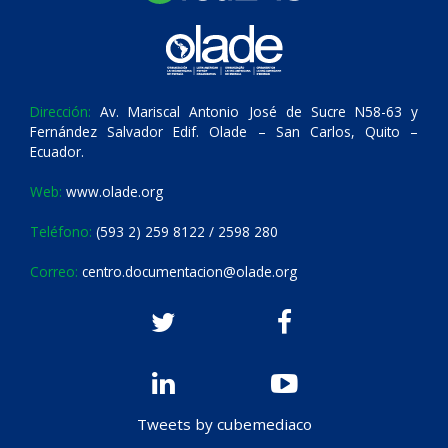
Dirección:
Av. Mariscal Antonio José de Sucre N58-63 y
Fernández Salvador Edif. Olade – San Carlos, Quito –
Ecuador.
Web:
www.olade.org
Teléfono:
(593 2) 259 8122 / 2598 280
Correo:
centro.documentacion@olade.org
Tweets by cubemediaco