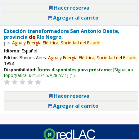
Hacer reserva
Agregar al carrito
Estación transformadora San Antonio Oeste,
provincia
de
Río Negro.
por
Agua
y
Energía
Eléctrica,
Sociedad
de
l
Estado
.
Idioma:
Español
Editor:
Buenos Aires:
Agua
y
Energía
Eléctrica,
Sociedad
de
l
Estado
,
1998
Disponibilidad:
Ítems disponibles para préstamo:
Signatura
topográfica:
621.374.5/A282/v.1
(1).
Hacer reserva
Agregar al carrito