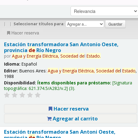
|
|
Seleccionar títulos para:
Hacer reserva
Estación transformadora San Antonio Oeste,
provincia
de
Río Negro
por
Agua
y
Energía
Eléctrica,
Sociedad
de
l
Estado
.
Idioma:
Español
Editor:
Buenos Aires:
Agua
y
Energía
Eléctrica,
Sociedad
de
l
Estado
,
1988
Disponibilidad:
Ítems disponibles para préstamo:
Signatura
topográfica:
621.374.5/A282/v.2
(3).
Hacer reserva
Agregar al carrito
Estación transformadora San Antoni Oeste,
provincia
de
Río Negro