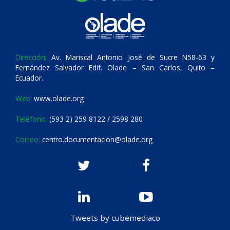
Dirección:
Av. Mariscal Antonio José de Sucre N58-63 y
Fernández Salvador Edif. Olade – San Carlos, Quito –
Ecuador.
Web:
www.olade.org
Teléfono:
(593 2) 259 8122 / 2598 280
Correo:
centro.documentacion@olade.org
Tweets by cubemediaco