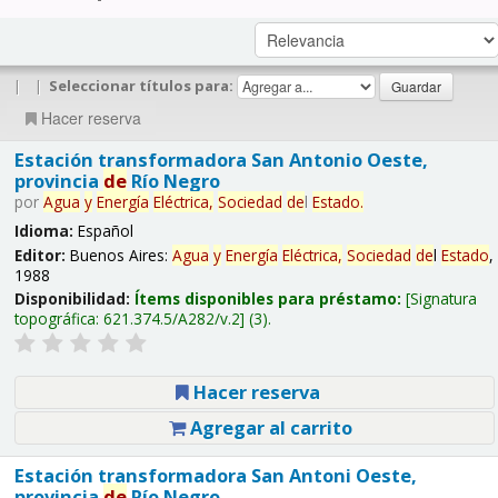
|
|
Seleccionar títulos para:
Hacer reserva
Estación transformadora San Antonio Oeste,
provincia
de
Río Negro
por
Agua
y
Energía
Eléctrica,
Sociedad
de
l
Estado
.
Idioma:
Español
Editor:
Buenos Aires:
Agua
y
Energía
Eléctrica,
Sociedad
de
l
Estado
,
1988
Disponibilidad:
Ítems disponibles para préstamo:
Signatura
topográfica:
621.374.5/A282/v.2
(3).
Hacer reserva
Agregar al carrito
Estación transformadora San Antoni Oeste,
provincia
de
Río Negro