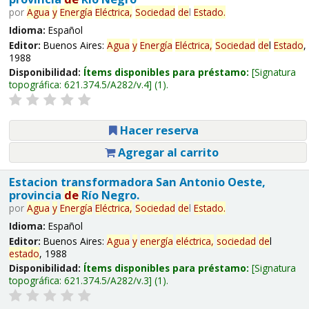
por
Agua
y
Energía
Eléctrica,
Sociedad
de
l
Estado
.
Idioma:
Español
Editor:
Buenos Aires:
Agua
y
Energía
Eléctrica,
Sociedad
de
l
Estado
,
1988
Disponibilidad:
Ítems disponibles para préstamo:
Signatura
topográfica:
621.374.5/A282/v.4
(1).
Hacer reserva
Agregar al carrito
Estacion transformadora San Antonio Oeste,
provincia
de
Río Negro.
por
Agua
y
Energía
Eléctrica,
Sociedad
de
l
Estado
.
Idioma:
Español
Editor:
Buenos Aires:
Agua
y
energía
eléctrica,
sociedad
de
l
estado
, 1988
Disponibilidad:
Ítems disponibles para préstamo:
Signatura
topográfica:
621.374.5/A282/v.3
(1).