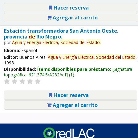
Hacer reserva
Agregar al carrito
Estación transformadora San Antonio Oeste,
provincia
de
Río Negro.
por
Agua
y
Energía
Eléctrica,
Sociedad
de
l
Estado
.
Idioma:
Español
Editor:
Buenos Aires:
Agua
y
Energía
Eléctrica,
Sociedad
de
l
Estado
,
1998
Disponibilidad:
Ítems disponibles para préstamo:
Signatura
topográfica:
621.374.5/A282/v.1
(1).
Hacer reserva
Agregar al carrito