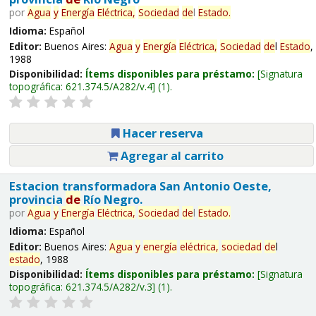
por
Agua
y
Energía
Eléctrica,
Sociedad
de
l
Estado
.
Idioma:
Español
Editor:
Buenos Aires:
Agua
y
Energía
Eléctrica,
Sociedad
de
l
Estado
,
1988
Disponibilidad:
Ítems disponibles para préstamo:
Signatura
topográfica:
621.374.5/A282/v.4
(1).
Hacer reserva
Agregar al carrito
Estacion transformadora San Antonio Oeste,
provincia
de
Río Negro.
por
Agua
y
Energía
Eléctrica,
Sociedad
de
l
Estado
.
Idioma:
Español
Editor:
Buenos Aires:
Agua
y
energía
eléctrica,
sociedad
de
l
estado
, 1988
Disponibilidad:
Ítems disponibles para préstamo:
Signatura
topográfica:
621.374.5/A282/v.3
(1).