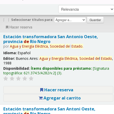
|
|
Seleccionar títulos para:
Hacer reserva
Estación transformadora San Antonio Oeste,
provincia
de
Río Negro
por
Agua
y
Energía
Eléctrica,
Sociedad
de
l
Estado
.
Idioma:
Español
Editor:
Buenos Aires:
Agua
y
Energía
Eléctrica,
Sociedad
de
l
Estado
,
1988
Disponibilidad:
Ítems disponibles para préstamo:
Signatura
topográfica:
621.374.5/A282/v.2
(3).
Hacer reserva
Agregar al carrito
Estación transformadora San Antoni Oeste,
provincia
de
Río Negro