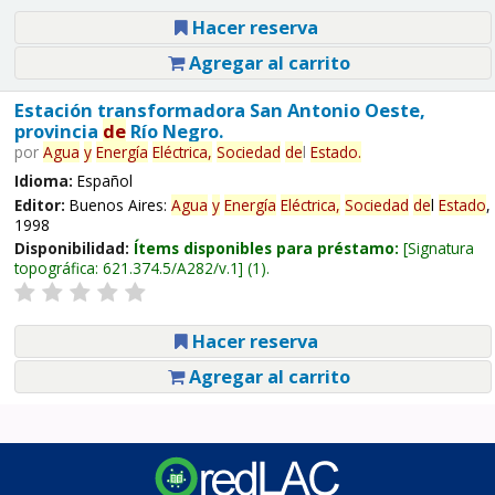
Hacer reserva
Agregar al carrito
Estación transformadora San Antonio Oeste,
provincia
de
Río Negro.
por
Agua
y
Energía
Eléctrica,
Sociedad
de
l
Estado
.
Idioma:
Español
Editor:
Buenos Aires:
Agua
y
Energía
Eléctrica,
Sociedad
de
l
Estado
,
1998
Disponibilidad:
Ítems disponibles para préstamo:
Signatura
topográfica:
621.374.5/A282/v.1
(1).
Hacer reserva
Agregar al carrito