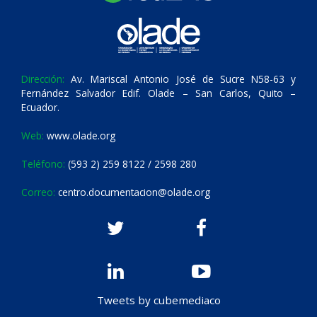
Dirección:
Av. Mariscal Antonio José de Sucre N58-63 y
Fernández Salvador Edif. Olade – San Carlos, Quito –
Ecuador.
Web:
www.olade.org
Teléfono:
(593 2) 259 8122 / 2598 280
Correo:
centro.documentacion@olade.org
Tweets by cubemediaco