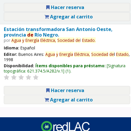
Hacer reserva
Agregar al carrito
Estación transformadora San Antonio Oeste,
provincia
de
Río Negro.
por
Agua
y
Energía
Eléctrica,
Sociedad
de
l
Estado
.
Idioma:
Español
Editor:
Buenos Aires:
Agua
y
Energía
Eléctrica,
Sociedad
de
l
Estado
,
1998
Disponibilidad:
Ítems disponibles para préstamo:
Signatura
topográfica:
621.374.5/A282/v.1
(1).
Hacer reserva
Agregar al carrito