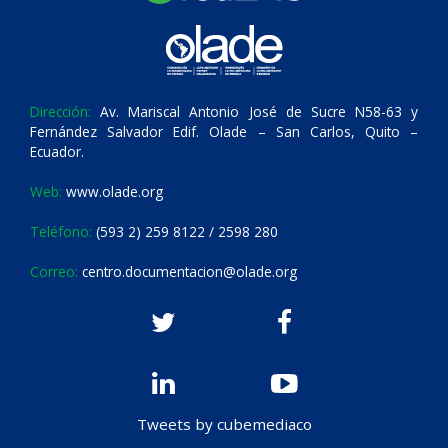
Dirección:
Av. Mariscal Antonio José de Sucre N58-63 y
Fernández Salvador Edif. Olade – San Carlos, Quito –
Ecuador.
Web:
www.olade.org
Teléfono:
(593 2) 259 8122 / 2598 280
Correo:
centro.documentacion@olade.org
Tweets by cubemediaco