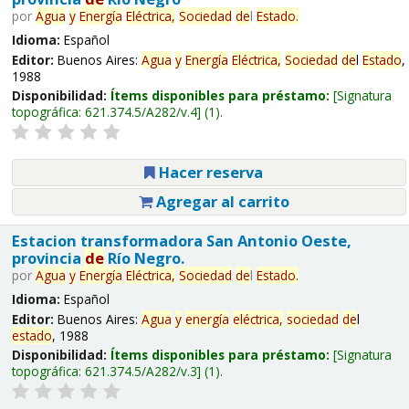
por
Agua
y
Energía
Eléctrica,
Sociedad
de
l
Estado
.
Idioma:
Español
Editor:
Buenos Aires:
Agua
y
Energía
Eléctrica,
Sociedad
de
l
Estado
,
1988
Disponibilidad:
Ítems disponibles para préstamo:
Signatura
topográfica:
621.374.5/A282/v.4
(1).
Hacer reserva
Agregar al carrito
Estacion transformadora San Antonio Oeste,
provincia
de
Río Negro.
por
Agua
y
Energía
Eléctrica,
Sociedad
de
l
Estado
.
Idioma:
Español
Editor:
Buenos Aires:
Agua
y
energía
eléctrica,
sociedad
de
l
estado
, 1988
Disponibilidad:
Ítems disponibles para préstamo:
Signatura
topográfica:
621.374.5/A282/v.3
(1).