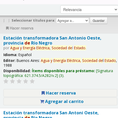
|
|
Seleccionar títulos para:
Hacer reserva
Estación transformadora San Antonio Oeste,
provincia
de
Río Negro
por
Agua
y
Energía
Eléctrica,
Sociedad
de
l
Estado
.
Idioma:
Español
Editor:
Buenos Aires:
Agua
y
Energía
Eléctrica,
Sociedad
de
l
Estado
,
1988
Disponibilidad:
Ítems disponibles para préstamo:
Signatura
topográfica:
621.374.5/A282/v.2
(3).
Hacer reserva
Agregar al carrito
Estación transformadora San Antoni Oeste,
provincia
de
Río Negro