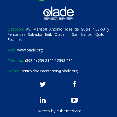
Dirección:
Av. Mariscal Antonio José de Sucre N58-63 y
Fernández Salvador Edif. Olade – San Carlos, Quito –
Ecuador.
Web:
www.olade.org
Teléfono:
(593 2) 259 8122 / 2598 280
Correo:
centro.documentacion@olade.org
Tweets by cubemediaco