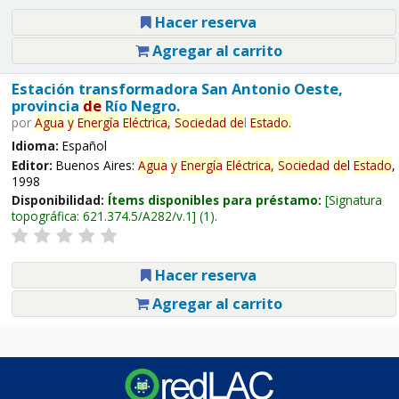
Hacer reserva
Agregar al carrito
Estación transformadora San Antonio Oeste,
provincia
de
Río Negro.
por
Agua
y
Energía
Eléctrica,
Sociedad
de
l
Estado
.
Idioma:
Español
Editor:
Buenos Aires:
Agua
y
Energía
Eléctrica,
Sociedad
de
l
Estado
,
1998
Disponibilidad:
Ítems disponibles para préstamo:
Signatura
topográfica:
621.374.5/A282/v.1
(1).
Hacer reserva
Agregar al carrito