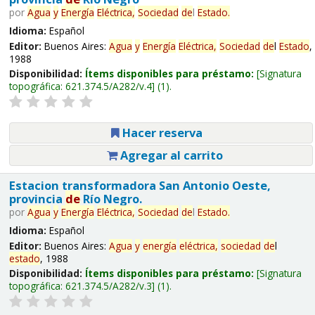
por
Agua
y
Energía
Eléctrica,
Sociedad
de
l
Estado
.
Idioma:
Español
Editor:
Buenos Aires:
Agua
y
Energía
Eléctrica,
Sociedad
de
l
Estado
,
1988
Disponibilidad:
Ítems disponibles para préstamo:
Signatura
topográfica:
621.374.5/A282/v.4
(1).
Hacer reserva
Agregar al carrito
Estacion transformadora San Antonio Oeste,
provincia
de
Río Negro.
por
Agua
y
Energía
Eléctrica,
Sociedad
de
l
Estado
.
Idioma:
Español
Editor:
Buenos Aires:
Agua
y
energía
eléctrica,
sociedad
de
l
estado
, 1988
Disponibilidad:
Ítems disponibles para préstamo:
Signatura
topográfica:
621.374.5/A282/v.3
(1).