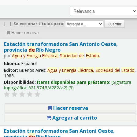
|
|
Seleccionar títulos para:
Hacer reserva
Estación transformadora San Antonio Oeste,
provincia
de
Río Negro
por
Agua
y
Energía
Eléctrica,
Sociedad
de
l
Estado
.
Idioma:
Español
Editor:
Buenos Aires:
Agua
y
Energía
Eléctrica,
Sociedad
de
l
Estado
,
1988
Disponibilidad:
Ítems disponibles para préstamo:
Signatura
topográfica:
621.374.5/A282/v.2
(3).
Hacer reserva
Agregar al carrito
Estación transformadora San Antoni Oeste,
provincia
de
Río Negro