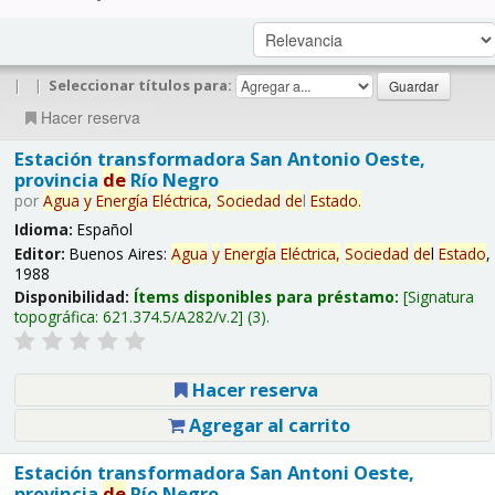
|
|
Seleccionar títulos para:
Hacer reserva
Estación transformadora San Antonio Oeste,
provincia
de
Río Negro
por
Agua
y
Energía
Eléctrica,
Sociedad
de
l
Estado
.
Idioma:
Español
Editor:
Buenos Aires:
Agua
y
Energía
Eléctrica,
Sociedad
de
l
Estado
,
1988
Disponibilidad:
Ítems disponibles para préstamo:
Signatura
topográfica:
621.374.5/A282/v.2
(3).
Hacer reserva
Agregar al carrito
Estación transformadora San Antoni Oeste,
provincia
de
Río Negro