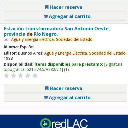
Hacer reserva
Agregar al carrito
Estación transformadora San Antonio Oeste,
provincia
de
Río Negro.
por
Agua
y
Energía
Eléctrica,
Sociedad
de
l
Estado
.
Idioma:
Español
Editor:
Buenos Aires:
Agua
y
Energía
Eléctrica,
Sociedad
de
l
Estado
,
1998
Disponibilidad:
Ítems disponibles para préstamo:
Signatura
topográfica:
621.374.5/A282/v.1
(1).
Hacer reserva
Agregar al carrito