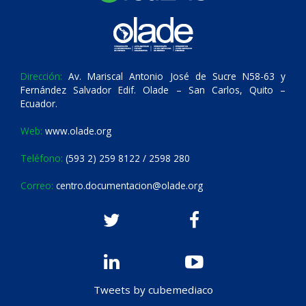
Dirección:
Av. Mariscal Antonio José de Sucre N58-63 y
Fernández Salvador Edif. Olade – San Carlos, Quito –
Ecuador.
Web:
www.olade.org
Teléfono:
(593 2) 259 8122 / 2598 280
Correo:
centro.documentacion@olade.org
Tweets by cubemediaco