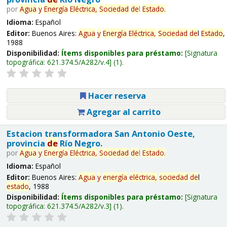
por
Agua
y
Energía
Eléctrica,
Sociedad
de
l
Estado
.
Idioma:
Español
Editor:
Buenos Aires:
Agua
y
Energía
Eléctrica,
Sociedad
de
l
Estado
,
1988
Disponibilidad:
Ítems disponibles para préstamo:
Signatura
topográfica:
621.374.5/A282/v.4
(1).
Hacer reserva
Agregar al carrito
Estacion transformadora San Antonio Oeste,
provincia
de
Río Negro.
por
Agua
y
Energía
Eléctrica,
Sociedad
de
l
Estado
.
Idioma:
Español
Editor:
Buenos Aires:
Agua
y
energía
eléctrica,
sociedad
de
l
estado
, 1988
Disponibilidad:
Ítems disponibles para préstamo:
Signatura
topográfica:
621.374.5/A282/v.3
(1).