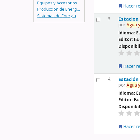
Equipos y Accesorios
Hacer r
Producción de Energí...
Sistemas de Energía
3.
Estacion
por
Agua
Idioma:
E
Editor:
Bu
Disponibi
Hacer r
4.
Estación
por
Agua
Idioma:
E
Editor:
Bu
Disponibi
Hacer r