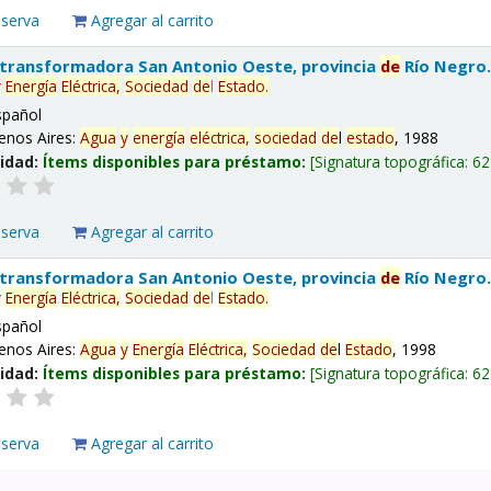
eserva
Agregar al carrito
 transformadora San Antonio Oeste, provincia
de
Río Negro
y
Energía
Eléctrica,
Sociedad
de
l
Estado
.
spañol
enos Aires:
Agua
y
energía
eléctrica,
sociedad
de
l
estado
, 1988
lidad:
Ítems disponibles para préstamo:
Signatura topográfica:
62
eserva
Agregar al carrito
 transformadora San Antonio Oeste, provincia
de
Río Negro
y
Energía
Eléctrica,
Sociedad
de
l
Estado
.
spañol
enos Aires:
Agua
y
Energía
Eléctrica,
Sociedad
de
l
Estado
, 1998
lidad:
Ítems disponibles para préstamo:
Signatura topográfica:
62
eserva
Agregar al carrito