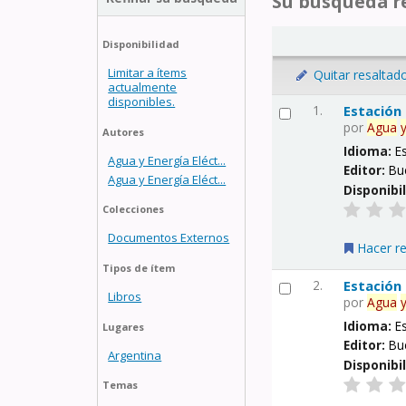
Su búsqueda re
Disponibilidad
Limitar a ítems
Quitar resaltad
actualmente
disponibles.
1.
Estación
por
Agua
Autores
Idioma:
E
Agua y Energía Eléct...
Editor:
Bu
Agua y Energía Eléct...
Disponibi
Colecciones
Documentos Externos
Hacer r
Tipos de ítem
2.
Estación
Libros
por
Agua
Idioma:
E
Lugares
Editor:
Bu
Argentina
Disponibi
Temas