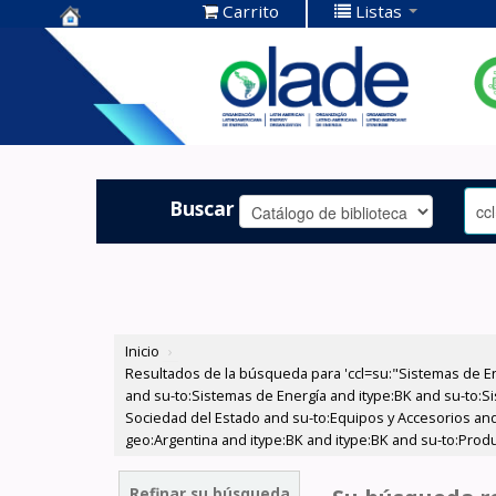
Carrito
Listas
Centro de
Documentación
OLADE -
Buscar
Inicio
›
Resultados de la búsqueda para 'ccl=su:"Sistemas de E
and su-to:Sistemas de Energía and itype:BK and su-to:Si
Sociedad del Estado and su-to:Equipos y Accesorios and
geo:Argentina and itype:BK and itype:BK and su-to:Produ
Refinar su búsqueda