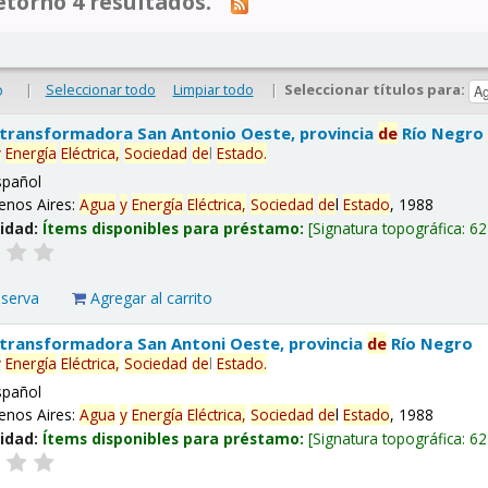
tornó 4 resultados.
|
Seleccionar todo
Limpiar todo
|
Seleccionar títulos para:
o
 transformadora San Antonio Oeste, provincia
de
Río Negro
y
Energía
Eléctrica,
Sociedad
de
l
Estado
.
spañol
enos Aires:
Agua
y
Energía
Eléctrica,
Sociedad
de
l
Estado
, 1988
lidad:
Ítems disponibles para préstamo:
Signatura topográfica:
62
eserva
Agregar al carrito
 transformadora San Antoni Oeste, provincia
de
Río Negro
y
Energía
Eléctrica,
Sociedad
de
l
Estado
.
spañol
enos Aires:
Agua
y
Energía
Eléctrica,
Sociedad
de
l
Estado
, 1988
lidad:
Ítems disponibles para préstamo:
Signatura topográfica:
62