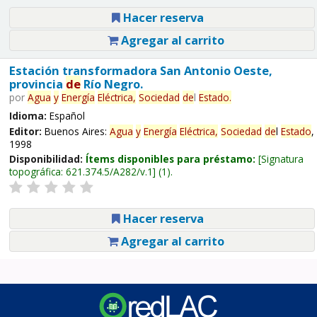
Hacer reserva
Agregar al carrito
Estación transformadora San Antonio Oeste,
provincia
de
Río Negro.
por
Agua
y
Energía
Eléctrica,
Sociedad
de
l
Estado
.
Idioma:
Español
Editor:
Buenos Aires:
Agua
y
Energía
Eléctrica,
Sociedad
de
l
Estado
,
1998
Disponibilidad:
Ítems disponibles para préstamo:
Signatura
topográfica:
621.374.5/A282/v.1
(1).
Hacer reserva
Agregar al carrito