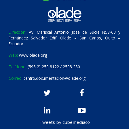
Dirección:
Av. Mariscal Antonio José de Sucre N58-63 y
Fernández Salvador Edif. Olade – San Carlos, Quito –
Ecuador.
Web:
www.olade.org
Teléfono:
(593 2) 259 8122 / 2598 280
Correo:
centro.documentacion@olade.org
Tweets by cubemediaco