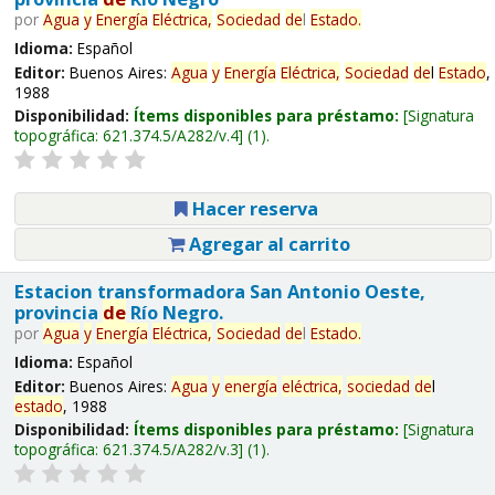
por
Agua
y
Energía
Eléctrica,
Sociedad
de
l
Estado
.
Idioma:
Español
Editor:
Buenos Aires:
Agua
y
Energía
Eléctrica,
Sociedad
de
l
Estado
,
1988
Disponibilidad:
Ítems disponibles para préstamo:
Signatura
topográfica:
621.374.5/A282/v.4
(1).
Hacer reserva
Agregar al carrito
Estacion transformadora San Antonio Oeste,
provincia
de
Río Negro.
por
Agua
y
Energía
Eléctrica,
Sociedad
de
l
Estado
.
Idioma:
Español
Editor:
Buenos Aires:
Agua
y
energía
eléctrica,
sociedad
de
l
estado
, 1988
Disponibilidad:
Ítems disponibles para préstamo:
Signatura
topográfica:
621.374.5/A282/v.3
(1).