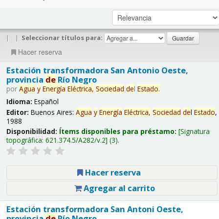
|
|
Seleccionar títulos para:
Hacer reserva
Estación transformadora San Antonio Oeste,
provincia
de
Río Negro
por
Agua
y
Energía
Eléctrica,
Sociedad
de
l
Estado
.
Idioma:
Español
Editor:
Buenos Aires:
Agua
y
Energía
Eléctrica,
Sociedad
de
l
Estado
,
1988
Disponibilidad:
Ítems disponibles para préstamo:
Signatura
topográfica:
621.374.5/A282/v.2
(3).
Hacer reserva
Agregar al carrito
Estación transformadora San Antoni Oeste,
provincia
de
Río Negro