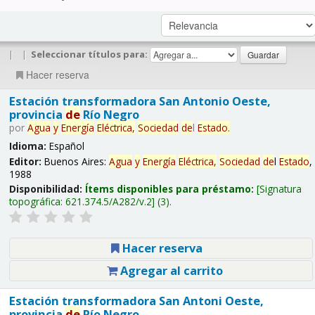
|
|
Seleccionar títulos para:
Hacer reserva
Estación transformadora San Antonio Oeste,
provincia
de
Río Negro
por
Agua
y
Energía
Eléctrica,
Sociedad
de
l
Estado
.
Idioma:
Español
Editor:
Buenos Aires:
Agua
y
Energía
Eléctrica,
Sociedad
de
l
Estado
,
1988
Disponibilidad:
Ítems disponibles para préstamo:
Signatura
topográfica:
621.374.5/A282/v.2
(3).
Hacer reserva
Agregar al carrito
Estación transformadora San Antoni Oeste,
provincia
de
Río Negro