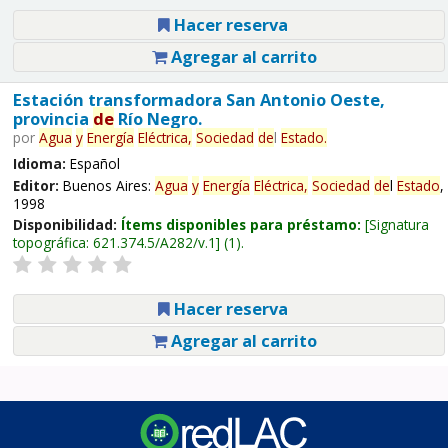
Hacer reserva
Agregar al carrito
Estación transformadora San Antonio Oeste,
provincia
de
Río Negro.
por
Agua
y
Energía
Eléctrica,
Sociedad
de
l
Estado
.
Idioma:
Español
Editor:
Buenos Aires:
Agua
y
Energía
Eléctrica,
Sociedad
de
l
Estado
,
1998
Disponibilidad:
Ítems disponibles para préstamo:
Signatura
topográfica:
621.374.5/A282/v.1
(1).
Hacer reserva
Agregar al carrito