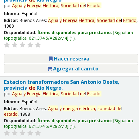
por
Agua
y
Energía
Eléctrica,
Sociedad
de
l
Estado
.
Idioma:
Español
Editor:
Buenos Aires:
Agua
y
Energía
Eléctrica,
Sociedad
de
l
Estado
,
1988
Disponibilidad:
Ítems disponibles para préstamo:
Signatura
topográfica:
621.374.5/A282/v.4
(1).
Hacer reserva
Agregar al carrito
Estacion transformadora San Antonio Oeste,
provincia
de
Río Negro.
por
Agua
y
Energía
Eléctrica,
Sociedad
de
l
Estado
.
Idioma:
Español
Editor:
Buenos Aires:
Agua
y
energía
eléctrica,
sociedad
de
l
estado
, 1988
Disponibilidad:
Ítems disponibles para préstamo:
Signatura
topográfica:
621.374.5/A282/v.3
(1).