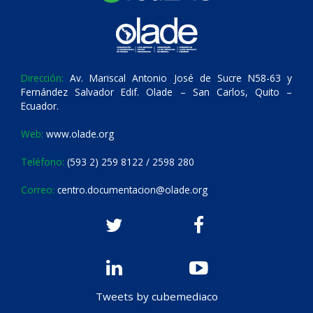
Dirección:
Av. Mariscal Antonio José de Sucre N58-63 y
Fernández Salvador Edif. Olade – San Carlos, Quito –
Ecuador.
Web:
www.olade.org
Teléfono:
(593 2) 259 8122 / 2598 280
Correo:
centro.documentacion@olade.org
Tweets by cubemediaco