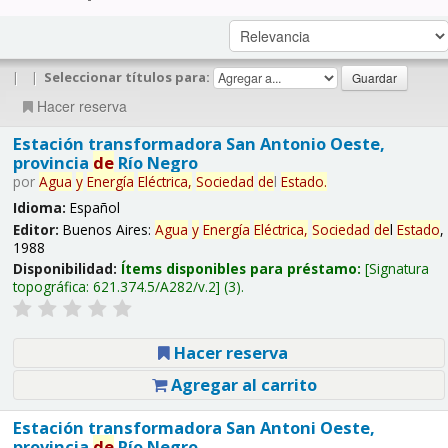
|
|
Seleccionar títulos para:
Hacer reserva
Estación transformadora San Antonio Oeste,
provincia
de
Río Negro
por
Agua
y
Energía
Eléctrica,
Sociedad
de
l
Estado
.
Idioma:
Español
Editor:
Buenos Aires:
Agua
y
Energía
Eléctrica,
Sociedad
de
l
Estado
,
1988
Disponibilidad:
Ítems disponibles para préstamo:
Signatura
topográfica:
621.374.5/A282/v.2
(3).
Hacer reserva
Agregar al carrito
Estación transformadora San Antoni Oeste,
provincia
de
Río Negro