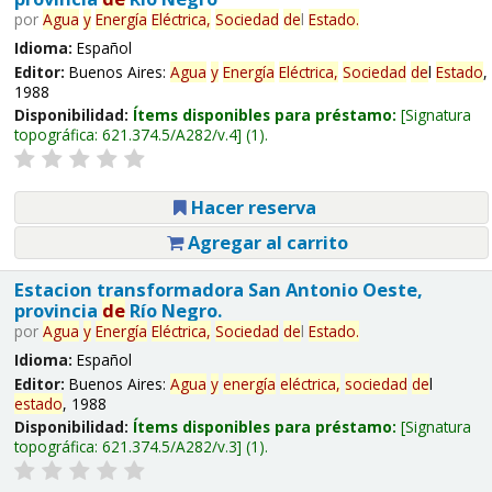
por
Agua
y
Energía
Eléctrica,
Sociedad
de
l
Estado
.
Idioma:
Español
Editor:
Buenos Aires:
Agua
y
Energía
Eléctrica,
Sociedad
de
l
Estado
,
1988
Disponibilidad:
Ítems disponibles para préstamo:
Signatura
topográfica:
621.374.5/A282/v.4
(1).
Hacer reserva
Agregar al carrito
Estacion transformadora San Antonio Oeste,
provincia
de
Río Negro.
por
Agua
y
Energía
Eléctrica,
Sociedad
de
l
Estado
.
Idioma:
Español
Editor:
Buenos Aires:
Agua
y
energía
eléctrica,
sociedad
de
l
estado
, 1988
Disponibilidad:
Ítems disponibles para préstamo:
Signatura
topográfica:
621.374.5/A282/v.3
(1).