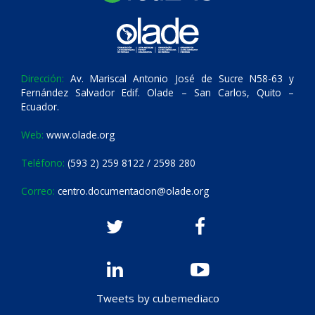
Dirección:
Av. Mariscal Antonio José de Sucre N58-63 y
Fernández Salvador Edif. Olade – San Carlos, Quito –
Ecuador.
Web:
www.olade.org
Teléfono:
(593 2) 259 8122 / 2598 280
Correo:
centro.documentacion@olade.org
Tweets by cubemediaco