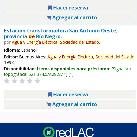
Hacer reserva
Agregar al carrito
Estación transformadora San Antonio Oeste,
provincia
de
Río Negro.
por
Agua
y
Energía
Eléctrica,
Sociedad
de
l
Estado
.
Idioma:
Español
Editor:
Buenos Aires:
Agua
y
Energía
Eléctrica,
Sociedad
de
l
Estado
,
1998
Disponibilidad:
Ítems disponibles para préstamo:
Signatura
topográfica:
621.374.5/A282/v.1
(1).
Hacer reserva
Agregar al carrito