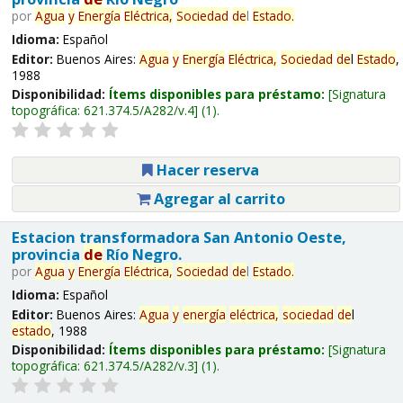
por
Agua
y
Energía
Eléctrica,
Sociedad
de
l
Estado
.
Idioma:
Español
Editor:
Buenos Aires:
Agua
y
Energía
Eléctrica,
Sociedad
de
l
Estado
,
1988
Disponibilidad:
Ítems disponibles para préstamo:
Signatura
topográfica:
621.374.5/A282/v.4
(1).
Hacer reserva
Agregar al carrito
Estacion transformadora San Antonio Oeste,
provincia
de
Río Negro.
por
Agua
y
Energía
Eléctrica,
Sociedad
de
l
Estado
.
Idioma:
Español
Editor:
Buenos Aires:
Agua
y
energía
eléctrica,
sociedad
de
l
estado
, 1988
Disponibilidad:
Ítems disponibles para préstamo:
Signatura
topográfica:
621.374.5/A282/v.3
(1).