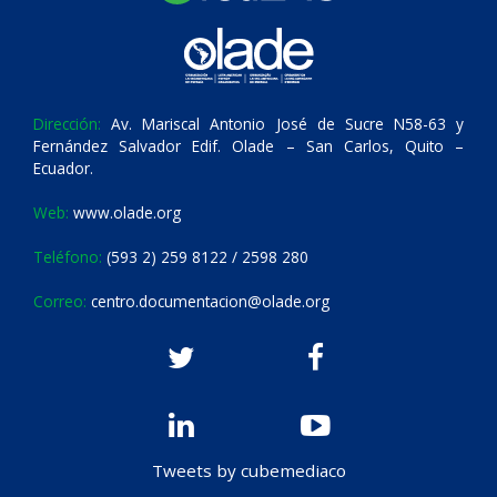
Dirección:
Av. Mariscal Antonio José de Sucre N58-63 y
Fernández Salvador Edif. Olade – San Carlos, Quito –
Ecuador.
Web:
www.olade.org
Teléfono:
(593 2) 259 8122 / 2598 280
Correo:
centro.documentacion@olade.org
Tweets by cubemediaco