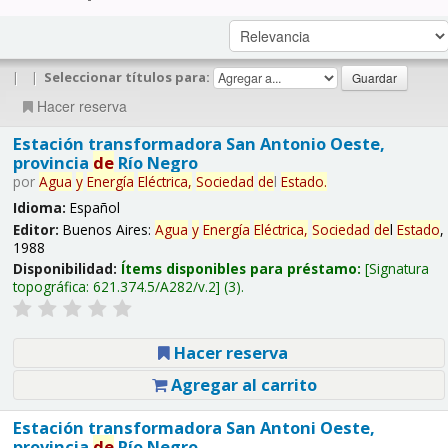
|
|
Seleccionar títulos para:
Hacer reserva
Estación transformadora San Antonio Oeste,
provincia
de
Río Negro
por
Agua
y
Energía
Eléctrica,
Sociedad
de
l
Estado
.
Idioma:
Español
Editor:
Buenos Aires:
Agua
y
Energía
Eléctrica,
Sociedad
de
l
Estado
,
1988
Disponibilidad:
Ítems disponibles para préstamo:
Signatura
topográfica:
621.374.5/A282/v.2
(3).
Hacer reserva
Agregar al carrito
Estación transformadora San Antoni Oeste,
provincia
de
Río Negro