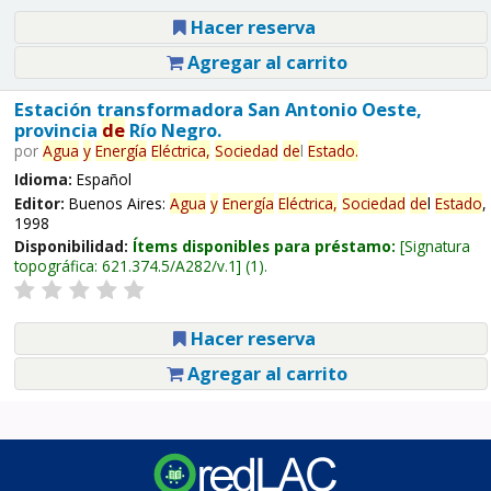
Hacer reserva
Agregar al carrito
Estación transformadora San Antonio Oeste,
provincia
de
Río Negro.
por
Agua
y
Energía
Eléctrica,
Sociedad
de
l
Estado
.
Idioma:
Español
Editor:
Buenos Aires:
Agua
y
Energía
Eléctrica,
Sociedad
de
l
Estado
,
1998
Disponibilidad:
Ítems disponibles para préstamo:
Signatura
topográfica:
621.374.5/A282/v.1
(1).
Hacer reserva
Agregar al carrito