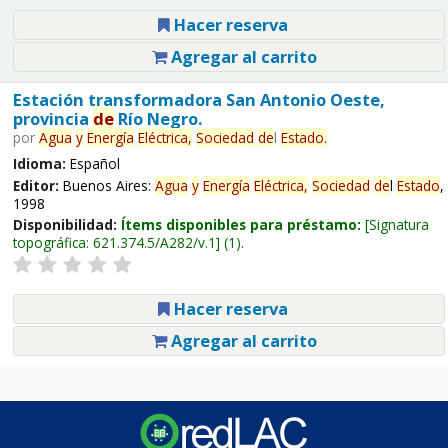
Hacer reserva
Agregar al carrito
Estación transformadora San Antonio Oeste,
provincia
de
Río Negro.
por
Agua
y
Energía
Eléctrica,
Sociedad
de
l
Estado
.
Idioma:
Español
Editor:
Buenos Aires:
Agua
y
Energía
Eléctrica,
Sociedad
de
l
Estado
,
1998
Disponibilidad:
Ítems disponibles para préstamo:
Signatura
topográfica:
621.374.5/A282/v.1
(1).
Hacer reserva
Agregar al carrito