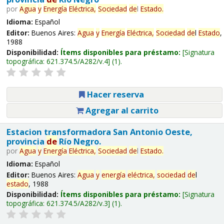
por
Agua
y
Energía
Eléctrica,
Sociedad
de
l
Estado
.
Idioma:
Español
Editor:
Buenos Aires:
Agua
y
Energía
Eléctrica,
Sociedad
de
l
Estado
,
1988
Disponibilidad:
Ítems disponibles para préstamo:
Signatura
topográfica:
621.374.5/A282/v.4
(1).
Hacer reserva
Agregar al carrito
Estacion transformadora San Antonio Oeste,
provincia
de
Río Negro.
por
Agua
y
Energía
Eléctrica,
Sociedad
de
l
Estado
.
Idioma:
Español
Editor:
Buenos Aires:
Agua
y
energía
eléctrica,
sociedad
de
l
estado
, 1988
Disponibilidad:
Ítems disponibles para préstamo:
Signatura
topográfica:
621.374.5/A282/v.3
(1).