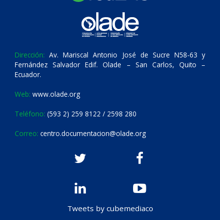
Dirección:
Av. Mariscal Antonio José de Sucre N58-63 y
Fernández Salvador Edif. Olade – San Carlos, Quito –
Ecuador.
Web:
www.olade.org
Teléfono:
(593 2) 259 8122 / 2598 280
Correo:
centro.documentacion@olade.org
Tweets by cubemediaco