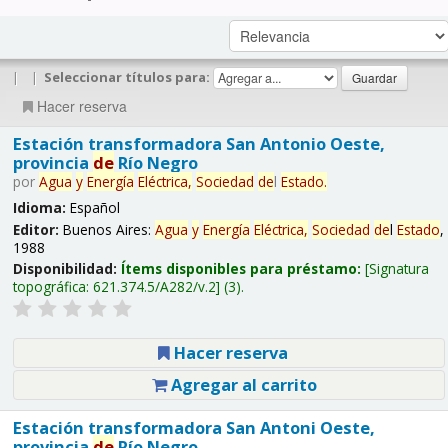
|
|
Seleccionar títulos para:
Hacer reserva
Estación transformadora San Antonio Oeste,
provincia
de
Río Negro
por
Agua
y
Energía
Eléctrica,
Sociedad
de
l
Estado
.
Idioma:
Español
Editor:
Buenos Aires:
Agua
y
Energía
Eléctrica,
Sociedad
de
l
Estado
,
1988
Disponibilidad:
Ítems disponibles para préstamo:
Signatura
topográfica:
621.374.5/A282/v.2
(3).
Hacer reserva
Agregar al carrito
Estación transformadora San Antoni Oeste,
provincia
de
Río Negro