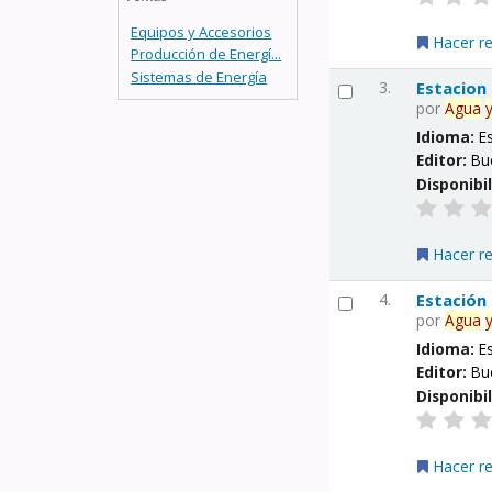
Equipos y Accesorios
Hacer r
Producción de Energí...
Sistemas de Energía
3.
Estacion
por
Agua
Idioma:
E
Editor:
Bu
Disponibi
Hacer r
4.
Estación
por
Agua
Idioma:
E
Editor:
Bu
Disponibi
Hacer r