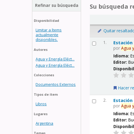
Refinar su búsqueda
Su búsqueda re
Disponibilidad
Limitar a ítems
Quitar resaltad
actualmente
disponibles.
1.
Estación
por
Agua
Autores
Idioma:
E
Agua y Energía Eléct...
Editor:
Bu
Agua y Energía Eléct...
Disponibi
Colecciones
Documentos Externos
Hacer r
Tipos de ítem
2.
Estación
Libros
por
Agua
Idioma:
E
Lugares
Editor:
Bu
Argentina
Disponibi
Temas