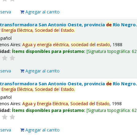
eserva
Agregar al carrito
 transformadora San Antonio Oeste, provincia
de
Río Negro
y
Energía
Eléctrica,
Sociedad
de
l
Estado
.
spañol
enos Aires:
Agua
y
energía
eléctrica,
sociedad
de
l
estado
, 1988
lidad:
Ítems disponibles para préstamo:
Signatura topográfica:
62
eserva
Agregar al carrito
 transformadora San Antonio Oeste, provincia
de
Río Negro
y
Energía
Eléctrica,
Sociedad
de
l
Estado
.
spañol
enos Aires:
Agua
y
Energía
Eléctrica,
Sociedad
de
l
Estado
, 1998
lidad:
Ítems disponibles para préstamo:
Signatura topográfica:
62
eserva
Agregar al carrito