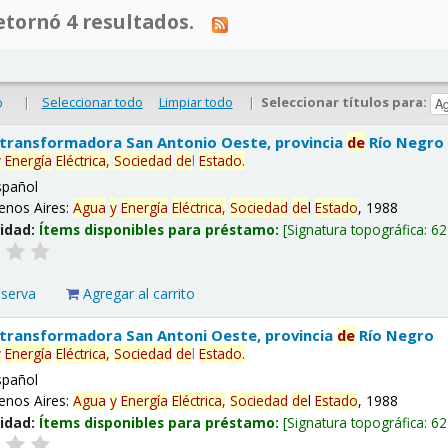
tornó 4 resultados.
|
Seleccionar todo
Limpiar todo
|
Seleccionar títulos para:
o
 transformadora San Antonio Oeste, provincia
de
Río Negro
y
Energía
Eléctrica,
Sociedad
de
l
Estado
.
spañol
enos Aires:
Agua
y
Energía
Eléctrica,
Sociedad
de
l
Estado
, 1988
lidad:
Ítems disponibles para préstamo:
Signatura topográfica:
62
eserva
Agregar al carrito
 transformadora San Antoni Oeste, provincia
de
Río Negro
y
Energía
Eléctrica,
Sociedad
de
l
Estado
.
spañol
enos Aires:
Agua
y
Energía
Eléctrica,
Sociedad
de
l
Estado
, 1988
lidad:
Ítems disponibles para préstamo:
Signatura topográfica:
62