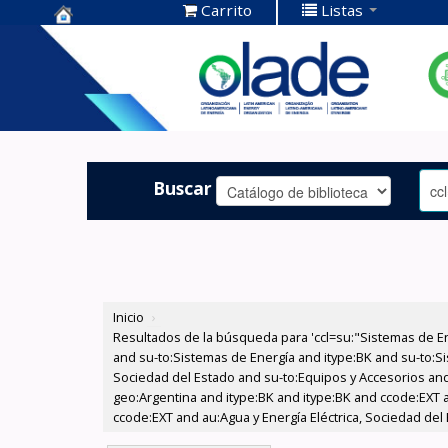
Carrito
Listas
Centro de
Documentación
OLADE -
Buscar
Inicio
›
Resultados de la búsqueda para 'ccl=su:"Sistemas de E
and su-to:Sistemas de Energía and itype:BK and su-to:Si
Sociedad del Estado and su-to:Equipos y Accesorios and
geo:Argentina and itype:BK and itype:BK and ccode:EXT 
ccode:EXT and au:Agua y Energía Eléctrica, Sociedad del