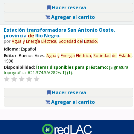
Hacer reserva
Agregar al carrito
Estación transformadora San Antonio Oeste,
provincia
de
Río Negro.
por
Agua
y
Energía
Eléctrica,
Sociedad
de
l
Estado
.
Idioma:
Español
Editor:
Buenos Aires:
Agua
y
Energía
Eléctrica,
Sociedad
de
l
Estado
,
1998
Disponibilidad:
Ítems disponibles para préstamo:
Signatura
topográfica:
621.374.5/A282/v.1
(1).
Hacer reserva
Agregar al carrito