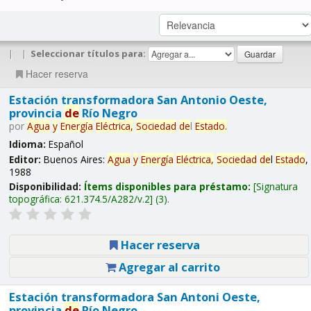
|
|
Seleccionar títulos para:
Hacer reserva
Estación transformadora San Antonio Oeste,
provincia
de
Río Negro
por
Agua
y
Energía
Eléctrica,
Sociedad
de
l
Estado
.
Idioma:
Español
Editor:
Buenos Aires:
Agua
y
Energía
Eléctrica,
Sociedad
de
l
Estado
,
1988
Disponibilidad:
Ítems disponibles para préstamo:
Signatura
topográfica:
621.374.5/A282/v.2
(3).
Hacer reserva
Agregar al carrito
Estación transformadora San Antoni Oeste,
provincia
de
Río Negro