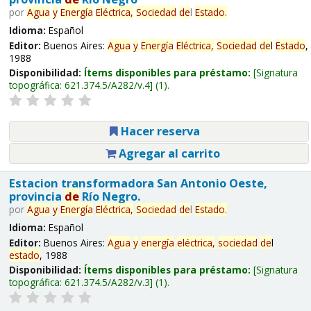
por
Agua
y
Energía
Eléctrica,
Sociedad
de
l
Estado
.
Idioma:
Español
Editor:
Buenos Aires:
Agua
y
Energía
Eléctrica,
Sociedad
de
l
Estado
,
1988
Disponibilidad:
Ítems disponibles para préstamo:
Signatura
topográfica:
621.374.5/A282/v.4
(1).
Hacer reserva
Agregar al carrito
Estacion transformadora San Antonio Oeste,
provincia
de
Río Negro.
por
Agua
y
Energía
Eléctrica,
Sociedad
de
l
Estado
.
Idioma:
Español
Editor:
Buenos Aires:
Agua
y
energía
eléctrica,
sociedad
de
l
estado
, 1988
Disponibilidad:
Ítems disponibles para préstamo:
Signatura
topográfica:
621.374.5/A282/v.3
(1).