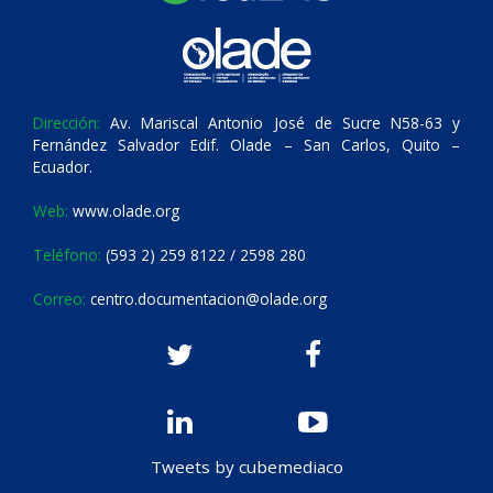
Dirección:
Av. Mariscal Antonio José de Sucre N58-63 y
Fernández Salvador Edif. Olade – San Carlos, Quito –
Ecuador.
Web:
www.olade.org
Teléfono:
(593 2) 259 8122 / 2598 280
Correo:
centro.documentacion@olade.org
Tweets by cubemediaco