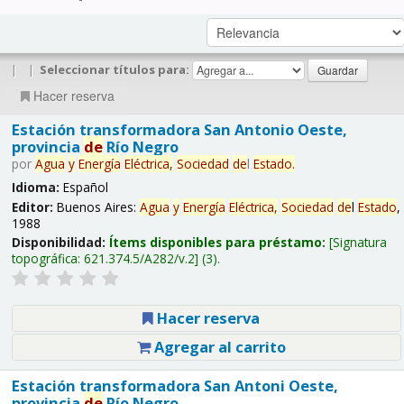
|
|
Seleccionar títulos para:
Hacer reserva
Estación transformadora San Antonio Oeste,
provincia
de
Río Negro
por
Agua
y
Energía
Eléctrica,
Sociedad
de
l
Estado
.
Idioma:
Español
Editor:
Buenos Aires:
Agua
y
Energía
Eléctrica,
Sociedad
de
l
Estado
,
1988
Disponibilidad:
Ítems disponibles para préstamo:
Signatura
topográfica:
621.374.5/A282/v.2
(3).
Hacer reserva
Agregar al carrito
Estación transformadora San Antoni Oeste,
provincia
de
Río Negro