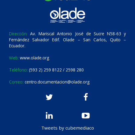
Dirección:
Av. Mariscal Antonio José de Sucre N58-63 y
Fernández Salvador Edif. Olade – San Carlos, Quito –
Ecuador.
Web:
www.olade.org
Teléfono:
(593 2) 259 8122 / 2598 280
Correo:
centro.documentacion@olade.org
Tweets by cubemediaco