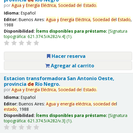
por
Agua
y
Energía
Eléctrica,
Sociedad
de
l
Estado
.
Idioma:
Español
Editor:
Buenos Aires:
Agua
y
Energía
Eléctrica,
Sociedad
de
l
Estado
,
1988
Disponibilidad:
Ítems disponibles para préstamo:
Signatura
topográfica:
621.374.5/A282/v.4
(1).
Hacer reserva
Agregar al carrito
Estacion transformadora San Antonio Oeste,
provincia
de
Río Negro.
por
Agua
y
Energía
Eléctrica,
Sociedad
de
l
Estado
.
Idioma:
Español
Editor:
Buenos Aires:
Agua
y
energía
eléctrica,
sociedad
de
l
estado
, 1988
Disponibilidad:
Ítems disponibles para préstamo:
Signatura
topográfica:
621.374.5/A282/v.3
(1).