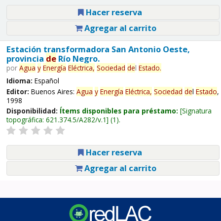
Hacer reserva
Agregar al carrito
Estación transformadora San Antonio Oeste,
provincia
de
Río Negro.
por
Agua
y
Energía
Eléctrica,
Sociedad
de
l
Estado
.
Idioma:
Español
Editor:
Buenos Aires:
Agua
y
Energía
Eléctrica,
Sociedad
de
l
Estado
,
1998
Disponibilidad:
Ítems disponibles para préstamo:
Signatura
topográfica:
621.374.5/A282/v.1
(1).
Hacer reserva
Agregar al carrito