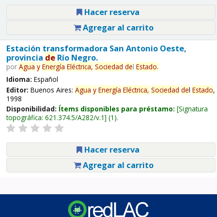
Hacer reserva
Agregar al carrito
Estación transformadora San Antonio Oeste,
provincia
de
Río Negro.
por
Agua
y
Energía
Eléctrica,
Sociedad
de
l
Estado
.
Idioma:
Español
Editor:
Buenos Aires:
Agua
y
Energía
Eléctrica,
Sociedad
de
l
Estado
,
1998
Disponibilidad:
Ítems disponibles para préstamo:
Signatura
topográfica:
621.374.5/A282/v.1
(1).
Hacer reserva
Agregar al carrito