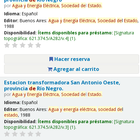
por
Agua
y
Energía
Eléctrica,
Sociedad
de
l
Estado
.
Idioma:
Español
Editor:
Buenos Aires:
Agua
y
Energía
Eléctrica,
Sociedad
de
l
Estado
,
1988
Disponibilidad:
Ítems disponibles para préstamo:
Signatura
topográfica:
621.374.5/A282/v.4
(1).
Hacer reserva
Agregar al carrito
Estacion transformadora San Antonio Oeste,
provincia
de
Río Negro.
por
Agua
y
Energía
Eléctrica,
Sociedad
de
l
Estado
.
Idioma:
Español
Editor:
Buenos Aires:
Agua
y
energía
eléctrica,
sociedad
de
l
estado
, 1988
Disponibilidad:
Ítems disponibles para préstamo:
Signatura
topográfica:
621.374.5/A282/v.3
(1).