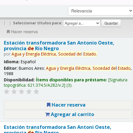
|
|
Seleccionar títulos para:
Hacer reserva
Estación transformadora San Antonio Oeste,
provincia
de
Río Negro
por
Agua
y
Energía
Eléctrica,
Sociedad
de
l
Estado
.
Idioma:
Español
Editor:
Buenos Aires:
Agua
y
Energía
Eléctrica,
Sociedad
de
l
Estado
,
1988
Disponibilidad:
Ítems disponibles para préstamo:
Signatura
topográfica:
621.374.5/A282/v.2
(3).
Hacer reserva
Agregar al carrito
Estación transformadora San Antoni Oeste,
provincia
de
Río Negro