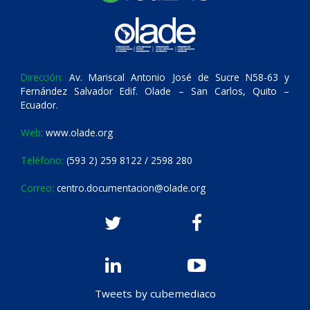
Dirección:
Av. Mariscal Antonio José de Sucre N58-63 y
Fernández Salvador Edif. Olade – San Carlos, Quito –
Ecuador.
Web:
www.olade.org
Teléfono:
(593 2) 259 8122 / 2598 280
Correo:
centro.documentacion@olade.org
Tweets by cubemediaco