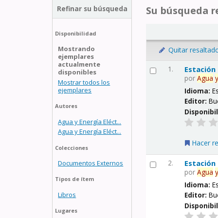
Refinar su búsqueda
Su búsqueda re
Disponibilidad
Mostrando
Quitar resaltad
ejemplares
actualmente
1.
Estación
disponibles
por
Agua
Mostrar todos los
ejemplares
Idioma:
E
Editor:
Bu
Autores
Disponibi
Agua y Energía Eléct...
Agua y Energía Eléct...
Hacer r
Colecciones
2.
Estación
Documentos Externos
por
Agua
Tipos de ítem
Idioma:
E
Libros
Editor:
Bu
Disponibi
Lugares