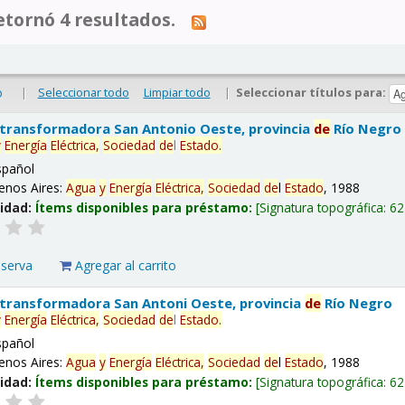
tornó 4 resultados.
|
Seleccionar todo
Limpiar todo
|
Seleccionar títulos para:
o
 transformadora San Antonio Oeste, provincia
de
Río Negro
y
Energía
Eléctrica,
Sociedad
de
l
Estado
.
spañol
enos Aires:
Agua
y
Energía
Eléctrica,
Sociedad
de
l
Estado
, 1988
lidad:
Ítems disponibles para préstamo:
Signatura topográfica:
62
eserva
Agregar al carrito
 transformadora San Antoni Oeste, provincia
de
Río Negro
y
Energía
Eléctrica,
Sociedad
de
l
Estado
.
spañol
enos Aires:
Agua
y
Energía
Eléctrica,
Sociedad
de
l
Estado
, 1988
lidad:
Ítems disponibles para préstamo:
Signatura topográfica:
62