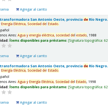
eserva
Agregar al carrito
 transformadora San Antonio Oeste, provincia
de
Río Negro
y
Energía
Eléctrica,
Sociedad
de
l
Estado
.
spañol
enos Aires:
Agua
y
energía
eléctrica,
sociedad
de
l
estado
, 1988
lidad:
Ítems disponibles para préstamo:
Signatura topográfica:
62
eserva
Agregar al carrito
 transformadora San Antonio Oeste, provincia
de
Río Negro
y
Energía
Eléctrica,
Sociedad
de
l
Estado
.
spañol
enos Aires:
Agua
y
Energía
Eléctrica,
Sociedad
de
l
Estado
, 1998
lidad:
Ítems disponibles para préstamo:
Signatura topográfica:
62
eserva
Agregar al carrito