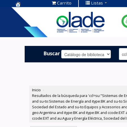
Carrito
Listas
Centro de
Documentación
OLADE -
Buscar
Inicio
›
Resultados de la búsqueda para 'ccl=su:"Sistemas de E
and su-to:Sistemas de Energía and itype:BK and su-to:Si
Sociedad del Estado and su-to:Equipos y Accesorios and
geo:Argentina and itype:BK and itype:BK and ccode:EXT 
ccode:EXT and au:Agua y Energía Eléctrica, Sociedad del