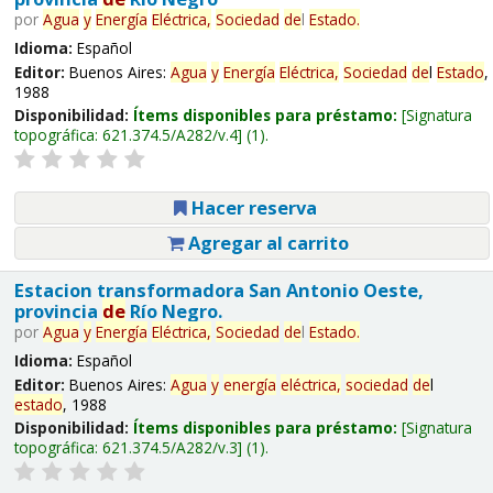
por
Agua
y
Energía
Eléctrica,
Sociedad
de
l
Estado
.
Idioma:
Español
Editor:
Buenos Aires:
Agua
y
Energía
Eléctrica,
Sociedad
de
l
Estado
,
1988
Disponibilidad:
Ítems disponibles para préstamo:
Signatura
topográfica:
621.374.5/A282/v.4
(1).
Hacer reserva
Agregar al carrito
Estacion transformadora San Antonio Oeste,
provincia
de
Río Negro.
por
Agua
y
Energía
Eléctrica,
Sociedad
de
l
Estado
.
Idioma:
Español
Editor:
Buenos Aires:
Agua
y
energía
eléctrica,
sociedad
de
l
estado
, 1988
Disponibilidad:
Ítems disponibles para préstamo:
Signatura
topográfica:
621.374.5/A282/v.3
(1).