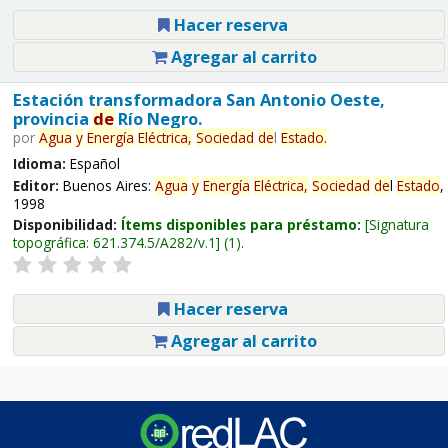
Hacer reserva
Agregar al carrito
Estación transformadora San Antonio Oeste,
provincia
de
Río Negro.
por
Agua
y
Energía
Eléctrica,
Sociedad
de
l
Estado
.
Idioma:
Español
Editor:
Buenos Aires:
Agua
y
Energía
Eléctrica,
Sociedad
de
l
Estado
,
1998
Disponibilidad:
Ítems disponibles para préstamo:
Signatura
topográfica:
621.374.5/A282/v.1
(1).
Hacer reserva
Agregar al carrito