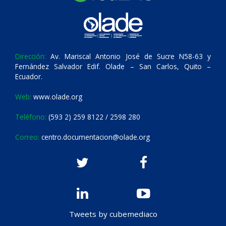
Dirección:
Av. Mariscal Antonio José de Sucre N58-63 y
Fernández Salvador Edif. Olade – San Carlos, Quito –
Ecuador.
Web:
www.olade.org
Teléfono:
(593 2) 259 8122 / 2598 280
Correo:
centro.documentacion@olade.org
Tweets by cubemediaco