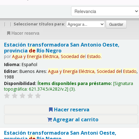
|
|
Seleccionar títulos para:
Hacer reserva
Estación transformadora San Antonio Oeste,
provincia
de
Río Negro
por
Agua
y
Energía
Eléctrica,
Sociedad
de
l
Estado
.
Idioma:
Español
Editor:
Buenos Aires:
Agua
y
Energía
Eléctrica,
Sociedad
de
l
Estado
,
1988
Disponibilidad:
Ítems disponibles para préstamo:
Signatura
topográfica:
621.374.5/A282/v.2
(3).
Hacer reserva
Agregar al carrito
Estación transformadora San Antoni Oeste,
provincia
de
Río Negro