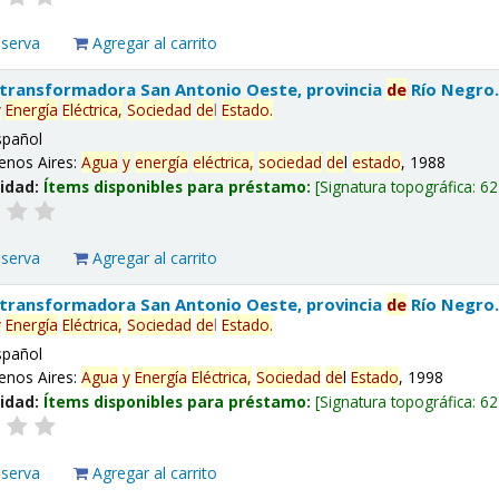
eserva
Agregar al carrito
 transformadora San Antonio Oeste, provincia
de
Río Negro
y
Energía
Eléctrica,
Sociedad
de
l
Estado
.
spañol
enos Aires:
Agua
y
energía
eléctrica,
sociedad
de
l
estado
, 1988
lidad:
Ítems disponibles para préstamo:
Signatura topográfica:
62
eserva
Agregar al carrito
 transformadora San Antonio Oeste, provincia
de
Río Negro
y
Energía
Eléctrica,
Sociedad
de
l
Estado
.
spañol
enos Aires:
Agua
y
Energía
Eléctrica,
Sociedad
de
l
Estado
, 1998
lidad:
Ítems disponibles para préstamo:
Signatura topográfica:
62
eserva
Agregar al carrito