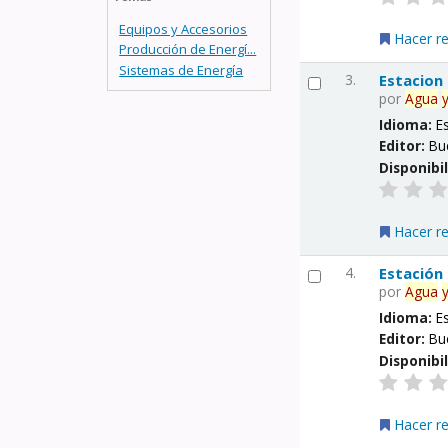
Equipos y Accesorios
Hacer r
Producción de Energí...
Sistemas de Energía
3.
Estacion
por
Agua
Idioma:
E
Editor:
Bu
Disponibi
Hacer r
4.
Estación
por
Agua
Idioma:
E
Editor:
Bu
Disponibi
Hacer r