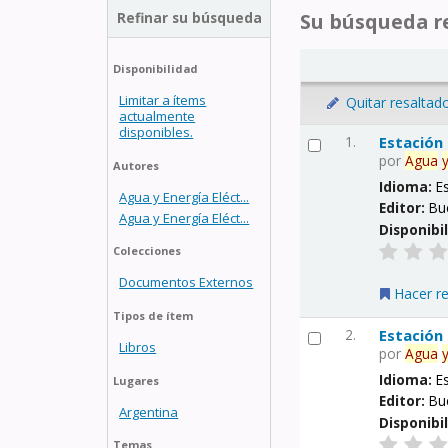
Refinar su búsqueda
Su búsqueda re
Disponibilidad
Limitar a ítems
Quitar resaltad
actualmente
disponibles.
1.
Estación
por
Agua
Autores
Idioma:
E
Agua y Energía Eléct...
Editor:
Bu
Agua y Energía Eléct...
Disponibi
Colecciones
Documentos Externos
Hacer r
Tipos de ítem
2.
Estación
Libros
por
Agua
Idioma:
E
Lugares
Editor:
Bu
Argentina
Disponibi
Temas