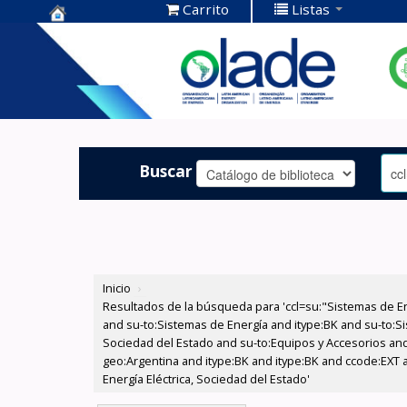
Carrito
Listas
Centro de
Documentación
OLADE -
Buscar
Inicio
›
Resultados de la búsqueda para 'ccl=su:"Sistemas de E
and su-to:Sistemas de Energía and itype:BK and su-to:Si
Sociedad del Estado and su-to:Equipos y Accesorios and
geo:Argentina and itype:BK and itype:BK and ccode:EXT 
Energía Eléctrica, Sociedad del Estado'