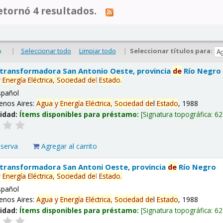
tornó 4 resultados.
|
Seleccionar todo
Limpiar todo
|
Seleccionar títulos para:
o
 transformadora San Antonio Oeste, provincia
de
Río Negro
y
Energía
Eléctrica,
Sociedad
de
l
Estado
.
spañol
enos Aires:
Agua
y
Energía
Eléctrica,
Sociedad
de
l
Estado
, 1988
lidad:
Ítems disponibles para préstamo:
Signatura topográfica:
62
eserva
Agregar al carrito
 transformadora San Antoni Oeste, provincia
de
Río Negro
y
Energía
Eléctrica,
Sociedad
de
l
Estado
.
spañol
enos Aires:
Agua
y
Energía
Eléctrica,
Sociedad
de
l
Estado
, 1988
lidad:
Ítems disponibles para préstamo:
Signatura topográfica:
62