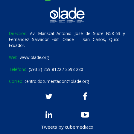
Dirección:
Av. Mariscal Antonio José de Sucre N58-63 y
Fernández Salvador Edif. Olade – San Carlos, Quito –
Ecuador.
Web:
www.olade.org
Teléfono:
(593 2) 259 8122 / 2598 280
Correo:
centro.documentacion@olade.org
Tweets by cubemediaco