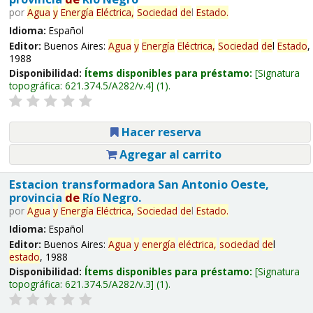
por
Agua
y
Energía
Eléctrica,
Sociedad
de
l
Estado
.
Idioma:
Español
Editor:
Buenos Aires:
Agua
y
Energía
Eléctrica,
Sociedad
de
l
Estado
,
1988
Disponibilidad:
Ítems disponibles para préstamo:
Signatura
topográfica:
621.374.5/A282/v.4
(1).
Hacer reserva
Agregar al carrito
Estacion transformadora San Antonio Oeste,
provincia
de
Río Negro.
por
Agua
y
Energía
Eléctrica,
Sociedad
de
l
Estado
.
Idioma:
Español
Editor:
Buenos Aires:
Agua
y
energía
eléctrica,
sociedad
de
l
estado
, 1988
Disponibilidad:
Ítems disponibles para préstamo:
Signatura
topográfica:
621.374.5/A282/v.3
(1).