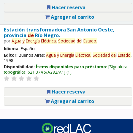
Hacer reserva
Agregar al carrito
Estación transformadora San Antonio Oeste,
provincia
de
Río Negro.
por
Agua
y
Energía
Eléctrica,
Sociedad
de
l
Estado
.
Idioma:
Español
Editor:
Buenos Aires:
Agua
y
Energía
Eléctrica,
Sociedad
de
l
Estado
,
1998
Disponibilidad:
Ítems disponibles para préstamo:
Signatura
topográfica:
621.374.5/A282/v.1
(1).
Hacer reserva
Agregar al carrito