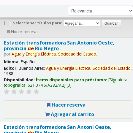
|
|
Seleccionar títulos para:
Hacer reserva
Estación transformadora San Antonio Oeste,
provincia
de
Río Negro
por
Agua
y
Energía
Eléctrica,
Sociedad
de
l
Estado
.
Idioma:
Español
Editor:
Buenos Aires:
Agua
y
Energía
Eléctrica,
Sociedad
de
l
Estado
,
1988
Disponibilidad:
Ítems disponibles para préstamo:
Signatura
topográfica:
621.374.5/A282/v.2
(3).
Hacer reserva
Agregar al carrito
Estación transformadora San Antoni Oeste,
provincia
de
Río Negro