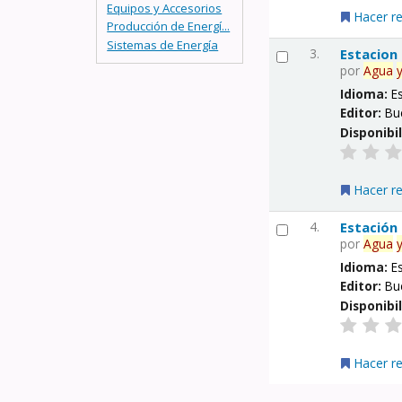
Equipos y Accesorios
Hacer r
Producción de Energí...
Sistemas de Energía
3.
Estacion
por
Agua
Idioma:
E
Editor:
Bu
Disponibi
Hacer r
4.
Estación
por
Agua
Idioma:
E
Editor:
Bu
Disponibi
Hacer r