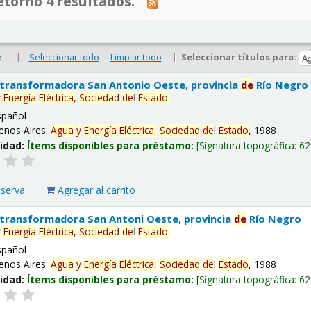
tornó 4 resultados.
|
Seleccionar todo
Limpiar todo
|
Seleccionar títulos para:
o
 transformadora San Antonio Oeste, provincia
de
Río Negro
y
Energía
Eléctrica,
Sociedad
de
l
Estado
.
spañol
enos Aires:
Agua
y
Energía
Eléctrica,
Sociedad
de
l
Estado
, 1988
lidad:
Ítems disponibles para préstamo:
Signatura topográfica:
62
eserva
Agregar al carrito
 transformadora San Antoni Oeste, provincia
de
Río Negro
y
Energía
Eléctrica,
Sociedad
de
l
Estado
.
spañol
enos Aires:
Agua
y
Energía
Eléctrica,
Sociedad
de
l
Estado
, 1988
lidad:
Ítems disponibles para préstamo:
Signatura topográfica:
62