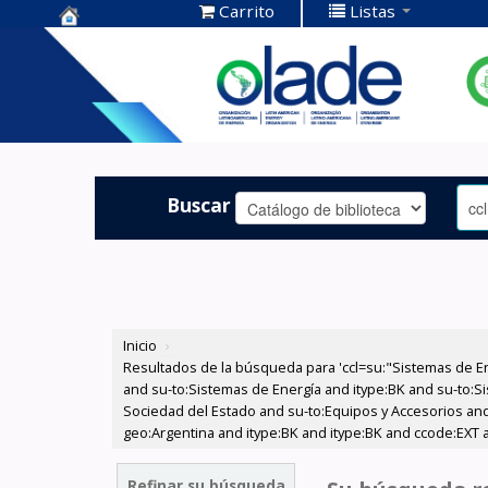
Carrito
Listas
Centro de
Documentación
OLADE -
Buscar
Inicio
›
Resultados de la búsqueda para 'ccl=su:"Sistemas de E
and su-to:Sistemas de Energía and itype:BK and su-to:Si
Sociedad del Estado and su-to:Equipos y Accesorios and
geo:Argentina and itype:BK and itype:BK and ccode:EXT 
Refinar su búsqueda