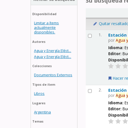
Su búsqueda re
Disponibilidad
Limitar a ítems
Quitar resaltad
actualmente
disponibles.
1.
Estación
por
Agua
Autores
Idioma:
E
Agua y Energía Eléct...
Editor:
Bu
Agua y Energía Eléct...
Disponibi
Colecciones
Documentos Externos
Hacer r
Tipos de ítem
2.
Estación
Libros
por
Agua
Idioma:
E
Lugares
Editor:
Bu
Argentina
Disponibi
Temas