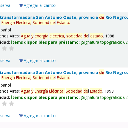
eserva
Agregar al carrito
 transformadora San Antonio Oeste, provincia
de
Río Negro
y
Energía
Eléctrica,
Sociedad
de
l
Estado
.
spañol
enos Aires:
Agua
y
energía
eléctrica,
sociedad
de
l
estado
, 1988
lidad:
Ítems disponibles para préstamo:
Signatura topográfica:
62
eserva
Agregar al carrito
 transformadora San Antonio Oeste, provincia
de
Río Negro
y
Energía
Eléctrica,
Sociedad
de
l
Estado
.
spañol
enos Aires:
Agua
y
Energía
Eléctrica,
Sociedad
de
l
Estado
, 1998
lidad:
Ítems disponibles para préstamo:
Signatura topográfica:
62
eserva
Agregar al carrito