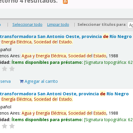
tornó 4 resultados.
|
Seleccionar todo
Limpiar todo
|
Seleccionar títulos para:
o
 transformadora San Antonio Oeste, provincia
de
Río Negro
y
Energía
Eléctrica,
Sociedad
de
l
Estado
.
spañol
enos Aires:
Agua
y
Energía
Eléctrica,
Sociedad
de
l
Estado
, 1988
lidad:
Ítems disponibles para préstamo:
Signatura topográfica:
62
eserva
Agregar al carrito
 transformadora San Antoni Oeste, provincia
de
Río Negro
y
Energía
Eléctrica,
Sociedad
de
l
Estado
.
spañol
enos Aires:
Agua
y
Energía
Eléctrica,
Sociedad
de
l
Estado
, 1988
lidad:
Ítems disponibles para préstamo:
Signatura topográfica:
62