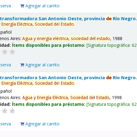
eserva
Agregar al carrito
 transformadora San Antonio Oeste, provincia
de
Río Negro
y
Energía
Eléctrica,
Sociedad
de
l
Estado
.
spañol
enos Aires:
Agua
y
energía
eléctrica,
sociedad
de
l
estado
, 1988
lidad:
Ítems disponibles para préstamo:
Signatura topográfica:
62
eserva
Agregar al carrito
 transformadora San Antonio Oeste, provincia
de
Río Negro
y
Energía
Eléctrica,
Sociedad
de
l
Estado
.
spañol
enos Aires:
Agua
y
Energía
Eléctrica,
Sociedad
de
l
Estado
, 1998
lidad:
Ítems disponibles para préstamo:
Signatura topográfica:
62
eserva
Agregar al carrito