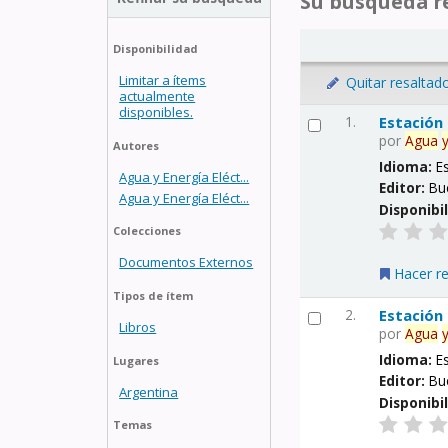
Su búsqueda re
Disponibilidad
Limitar a ítems
Quitar resaltad
actualmente
disponibles.
1.
Estación
por
Agua
Autores
Idioma:
E
Agua y Energía Eléct...
Editor:
Bu
Agua y Energía Eléct...
Disponibi
Colecciones
Documentos Externos
Hacer r
Tipos de ítem
2.
Estación
Libros
por
Agua
Idioma:
E
Lugares
Editor:
Bu
Argentina
Disponibi
Temas