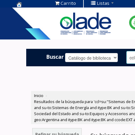
Carrito
Listas
Centro de
Documentación
OLADE -
Buscar
Inicio
›
Resultados de la búsqueda para 'ccl=su:"Sistemas de E
and su-to:Sistemas de Energía and itype:BK and su-to:Si
Sociedad del Estado and su-to:Equipos y Accesorios and
geo:Argentina and itype:BK and itype:BK and ccode:EXT 
Refinar su búsqueda