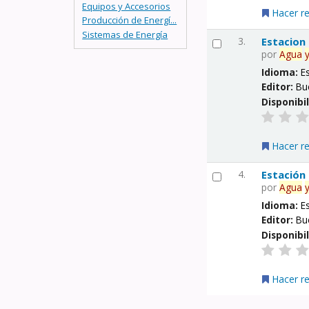
Equipos y Accesorios
Hacer r
Producción de Energí...
Sistemas de Energía
3.
Estacion
por
Agua
Idioma:
E
Editor:
Bu
Disponibi
Hacer r
4.
Estación
por
Agua
Idioma:
E
Editor:
Bu
Disponibi
Hacer r