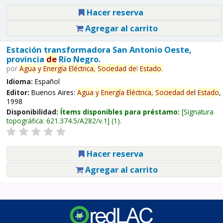
Hacer reserva
Agregar al carrito
Estación transformadora San Antonio Oeste,
provincia
de
Río Negro.
por
Agua
y
Energía
Eléctrica,
Sociedad
de
l
Estado
.
Idioma:
Español
Editor:
Buenos Aires:
Agua
y
Energía
Eléctrica,
Sociedad
de
l
Estado
,
1998
Disponibilidad:
Ítems disponibles para préstamo:
Signatura
topográfica:
621.374.5/A282/v.1
(1).
Hacer reserva
Agregar al carrito