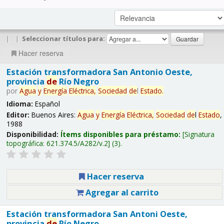
|
|
Seleccionar títulos para:
Hacer reserva
Estación transformadora San Antonio Oeste,
provincia
de
Río Negro
por
Agua
y
Energía
Eléctrica,
Sociedad
de
l
Estado
.
Idioma:
Español
Editor:
Buenos Aires:
Agua
y
Energía
Eléctrica,
Sociedad
de
l
Estado
,
1988
Disponibilidad:
Ítems disponibles para préstamo:
Signatura
topográfica:
621.374.5/A282/v.2
(3).
Hacer reserva
Agregar al carrito
Estación transformadora San Antoni Oeste,
provincia
de
Río Negro