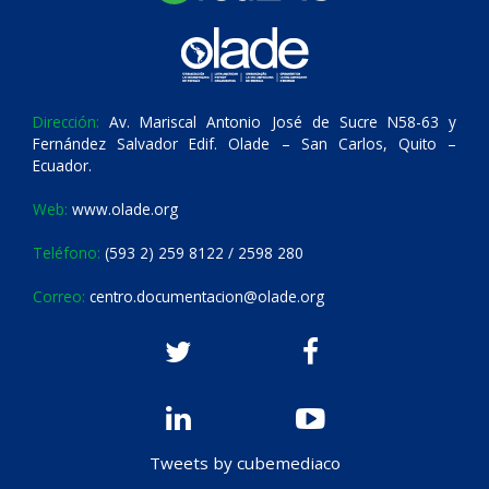
Dirección:
Av. Mariscal Antonio José de Sucre N58-63 y
Fernández Salvador Edif. Olade – San Carlos, Quito –
Ecuador.
Web:
www.olade.org
Teléfono:
(593 2) 259 8122 / 2598 280
Correo:
centro.documentacion@olade.org
Tweets by cubemediaco