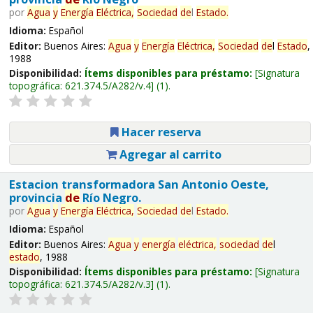
por
Agua
y
Energía
Eléctrica,
Sociedad
de
l
Estado
.
Idioma:
Español
Editor:
Buenos Aires:
Agua
y
Energía
Eléctrica,
Sociedad
de
l
Estado
,
1988
Disponibilidad:
Ítems disponibles para préstamo:
Signatura
topográfica:
621.374.5/A282/v.4
(1).
Hacer reserva
Agregar al carrito
Estacion transformadora San Antonio Oeste,
provincia
de
Río Negro.
por
Agua
y
Energía
Eléctrica,
Sociedad
de
l
Estado
.
Idioma:
Español
Editor:
Buenos Aires:
Agua
y
energía
eléctrica,
sociedad
de
l
estado
, 1988
Disponibilidad:
Ítems disponibles para préstamo:
Signatura
topográfica:
621.374.5/A282/v.3
(1).