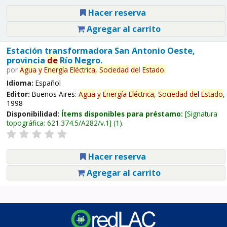
Hacer reserva
Agregar al carrito
Estación transformadora San Antonio Oeste,
provincia
de
Río Negro.
por
Agua
y
Energía
Eléctrica,
Sociedad
de
l
Estado
.
Idioma:
Español
Editor:
Buenos Aires:
Agua
y
Energía
Eléctrica,
Sociedad
de
l
Estado
,
1998
Disponibilidad:
Ítems disponibles para préstamo:
Signatura
topográfica:
621.374.5/A282/v.1
(1).
Hacer reserva
Agregar al carrito