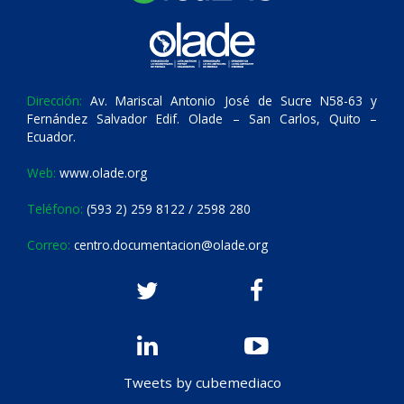
Dirección:
Av. Mariscal Antonio José de Sucre N58-63 y
Fernández Salvador Edif. Olade – San Carlos, Quito –
Ecuador.
Web:
www.olade.org
Teléfono:
(593 2) 259 8122 / 2598 280
Correo:
centro.documentacion@olade.org
Tweets by cubemediaco