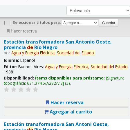
|
|
Seleccionar títulos para:
Hacer reserva
Estación transformadora San Antonio Oeste,
provincia
de
Río Negro
por
Agua
y
Energía
Eléctrica,
Sociedad
de
l
Estado
.
Idioma:
Español
Editor:
Buenos Aires:
Agua
y
Energía
Eléctrica,
Sociedad
de
l
Estado
,
1988
Disponibilidad:
Ítems disponibles para préstamo:
Signatura
topográfica:
621.374.5/A282/v.2
(3).
Hacer reserva
Agregar al carrito
Estación transformadora San Antoni Oeste,
provincia
de
Río Negro