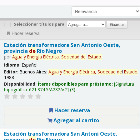
|
|
Seleccionar títulos para:
Hacer reserva
Estación transformadora San Antonio Oeste,
provincia
de
Río Negro
por
Agua
y
Energía
Eléctrica,
Sociedad
de
l
Estado
.
Idioma:
Español
Editor:
Buenos Aires:
Agua
y
Energía
Eléctrica,
Sociedad
de
l
Estado
,
1988
Disponibilidad:
Ítems disponibles para préstamo:
Signatura
topográfica:
621.374.5/A282/v.2
(3).
Hacer reserva
Agregar al carrito
Estación transformadora San Antoni Oeste,
provincia
de
Río Negro