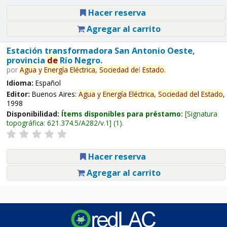
Hacer reserva
Agregar al carrito
Estación transformadora San Antonio Oeste,
provincia
de
Río Negro.
por
Agua
y
Energía
Eléctrica,
Sociedad
de
l
Estado
.
Idioma:
Español
Editor:
Buenos Aires:
Agua
y
Energía
Eléctrica,
Sociedad
de
l
Estado
,
1998
Disponibilidad:
Ítems disponibles para préstamo:
Signatura
topográfica:
621.374.5/A282/v.1
(1).
Hacer reserva
Agregar al carrito