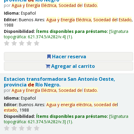
por
Agua
y
Energía
Eléctrica,
Sociedad
de
l
Estado
.
Idioma:
Español
Editor:
Buenos Aires:
Agua
y
Energía
Eléctrica,
Sociedad
de
l
Estado
,
1988
Disponibilidad:
Ítems disponibles para préstamo:
Signatura
topográfica:
621.374.5/A282/v.4
(1).
Hacer reserva
Agregar al carrito
Estacion transformadora San Antonio Oeste,
provincia
de
Río Negro.
por
Agua
y
Energía
Eléctrica,
Sociedad
de
l
Estado
.
Idioma:
Español
Editor:
Buenos Aires:
Agua
y
energía
eléctrica,
sociedad
de
l
estado
, 1988
Disponibilidad:
Ítems disponibles para préstamo:
Signatura
topográfica:
621.374.5/A282/v.3
(1).