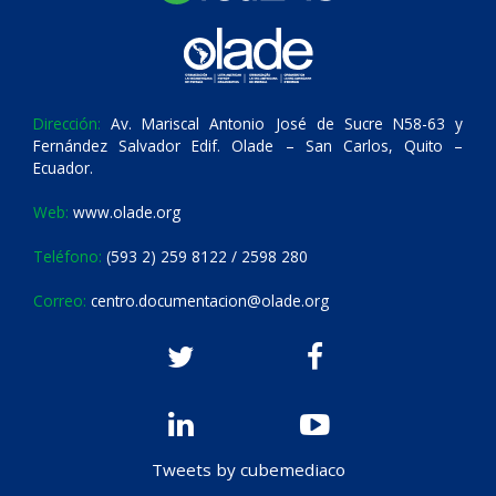
Dirección:
Av. Mariscal Antonio José de Sucre N58-63 y
Fernández Salvador Edif. Olade – San Carlos, Quito –
Ecuador.
Web:
www.olade.org
Teléfono:
(593 2) 259 8122 / 2598 280
Correo:
centro.documentacion@olade.org
Tweets by cubemediaco