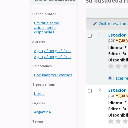
Su búsqueda re
Disponibilidad
Limitar a ítems
Quitar resaltad
actualmente
disponibles.
1.
Estación
por
Agua
Autores
Idioma:
E
Agua y Energía Eléct...
Editor:
Bu
Agua y Energía Eléct...
Disponibi
Colecciones
Documentos Externos
Hacer r
Tipos de ítem
2.
Estación
Libros
por
Agua
Idioma:
E
Lugares
Editor:
Bu
Argentina
Disponibi
Temas