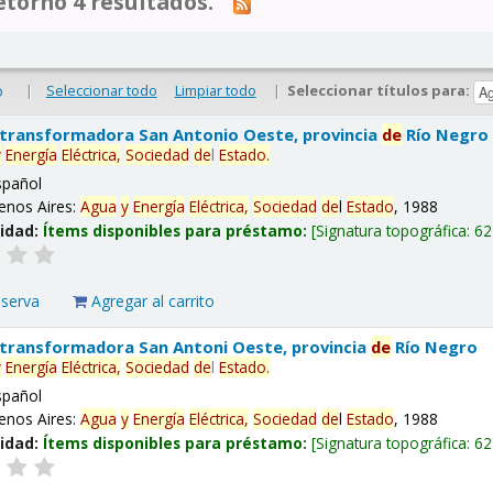
tornó 4 resultados.
|
Seleccionar todo
Limpiar todo
|
Seleccionar títulos para:
o
 transformadora San Antonio Oeste, provincia
de
Río Negro
y
Energía
Eléctrica,
Sociedad
de
l
Estado
.
spañol
enos Aires:
Agua
y
Energía
Eléctrica,
Sociedad
de
l
Estado
, 1988
lidad:
Ítems disponibles para préstamo:
Signatura topográfica:
62
eserva
Agregar al carrito
 transformadora San Antoni Oeste, provincia
de
Río Negro
y
Energía
Eléctrica,
Sociedad
de
l
Estado
.
spañol
enos Aires:
Agua
y
Energía
Eléctrica,
Sociedad
de
l
Estado
, 1988
lidad:
Ítems disponibles para préstamo:
Signatura topográfica:
62