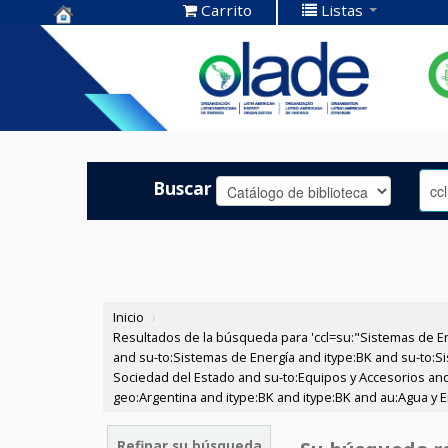
Carrito
Listas
Centro de
Documentación
OLADE -
Buscar
Inicio
›
Resultados de la búsqueda para 'ccl=su:"Sistemas de E
and su-to:Sistemas de Energía and itype:BK and su-to:Si
Sociedad del Estado and su-to:Equipos y Accesorios and
geo:Argentina and itype:BK and itype:BK and au:Agua y E
Refinar su búsqueda