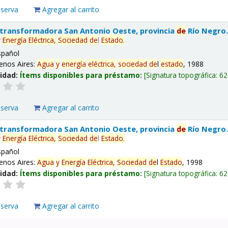
eserva
Agregar al carrito
 transformadora San Antonio Oeste, provincia
de
Río Negro
y
Energía
Eléctrica,
Sociedad
de
l
Estado
.
spañol
enos Aires:
Agua
y
energía
eléctrica,
sociedad
de
l
estado
, 1988
lidad:
Ítems disponibles para préstamo:
Signatura topográfica:
62
eserva
Agregar al carrito
 transformadora San Antonio Oeste, provincia
de
Río Negro
y
Energía
Eléctrica,
Sociedad
de
l
Estado
.
spañol
enos Aires:
Agua
y
Energía
Eléctrica,
Sociedad
de
l
Estado
, 1998
lidad:
Ítems disponibles para préstamo:
Signatura topográfica:
62
eserva
Agregar al carrito