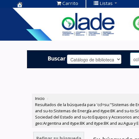
Carrito
Listas
Centro de
Documentación
OLADE -
Buscar
Inicio
›
Resultados de la búsqueda para 'ccl=su:"Sistemas de E
and su-to:Sistemas de Energía and itype:BK and su-to:Si
Sociedad del Estado and su-to:Equipos y Accesorios and
geo:Argentina and itype:BK and itype:BK and au:Agua y E
Refinar su búsqueda