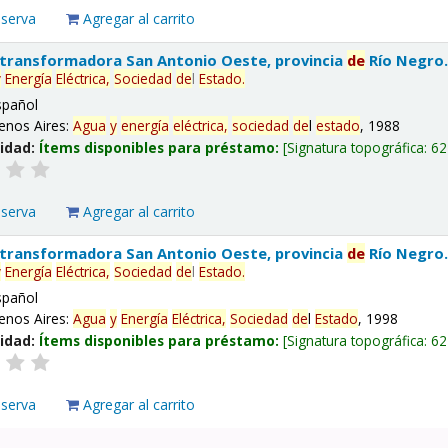
eserva
Agregar al carrito
 transformadora San Antonio Oeste, provincia
de
Río Negro
y
Energía
Eléctrica,
Sociedad
de
l
Estado
.
spañol
enos Aires:
Agua
y
energía
eléctrica,
sociedad
de
l
estado
, 1988
lidad:
Ítems disponibles para préstamo:
Signatura topográfica:
62
eserva
Agregar al carrito
 transformadora San Antonio Oeste, provincia
de
Río Negro
y
Energía
Eléctrica,
Sociedad
de
l
Estado
.
spañol
enos Aires:
Agua
y
Energía
Eléctrica,
Sociedad
de
l
Estado
, 1998
lidad:
Ítems disponibles para préstamo:
Signatura topográfica:
62
eserva
Agregar al carrito