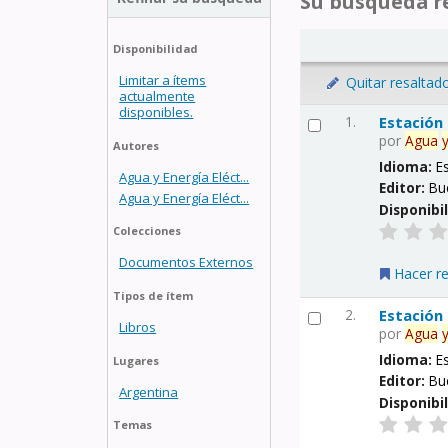
Su búsqueda re
Disponibilidad
Limitar a ítems
Quitar resaltad
actualmente
disponibles.
1.
Estación
por
Agua
Autores
Idioma:
E
Agua y Energía Eléct...
Editor:
Bu
Agua y Energía Eléct...
Disponibi
Colecciones
Documentos Externos
Hacer r
Tipos de ítem
2.
Estación
Libros
por
Agua
Idioma:
E
Lugares
Editor:
Bu
Argentina
Disponibi
Temas