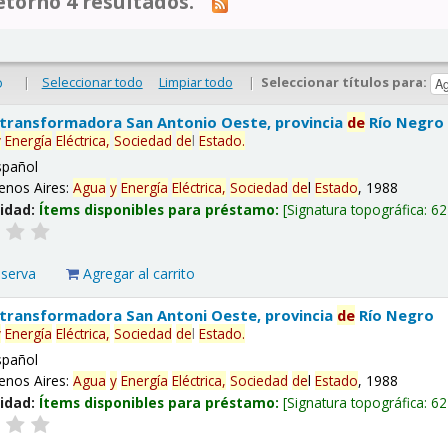
tornó 4 resultados.
|
Seleccionar todo
Limpiar todo
|
Seleccionar títulos para:
o
 transformadora San Antonio Oeste, provincia
de
Río Negro
y
Energía
Eléctrica,
Sociedad
de
l
Estado
.
spañol
enos Aires:
Agua
y
Energía
Eléctrica,
Sociedad
de
l
Estado
, 1988
lidad:
Ítems disponibles para préstamo:
Signatura topográfica:
62
eserva
Agregar al carrito
 transformadora San Antoni Oeste, provincia
de
Río Negro
y
Energía
Eléctrica,
Sociedad
de
l
Estado
.
spañol
enos Aires:
Agua
y
Energía
Eléctrica,
Sociedad
de
l
Estado
, 1988
lidad:
Ítems disponibles para préstamo:
Signatura topográfica:
62