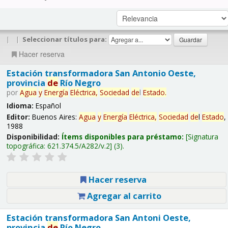
|
|
Seleccionar títulos para:
Hacer reserva
Estación transformadora San Antonio Oeste,
provincia
de
Río Negro
por
Agua
y
Energía
Eléctrica,
Sociedad
de
l
Estado
.
Idioma:
Español
Editor:
Buenos Aires:
Agua
y
Energía
Eléctrica,
Sociedad
de
l
Estado
,
1988
Disponibilidad:
Ítems disponibles para préstamo:
Signatura
topográfica:
621.374.5/A282/v.2
(3).
Hacer reserva
Agregar al carrito
Estación transformadora San Antoni Oeste,
provincia
de
Río Negro