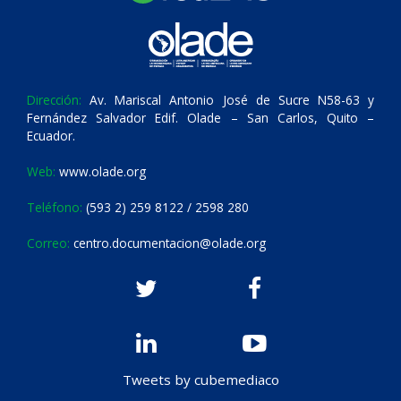
Dirección:
Av. Mariscal Antonio José de Sucre N58-63 y
Fernández Salvador Edif. Olade – San Carlos, Quito –
Ecuador.
Web:
www.olade.org
Teléfono:
(593 2) 259 8122 / 2598 280
Correo:
centro.documentacion@olade.org
Tweets by cubemediaco