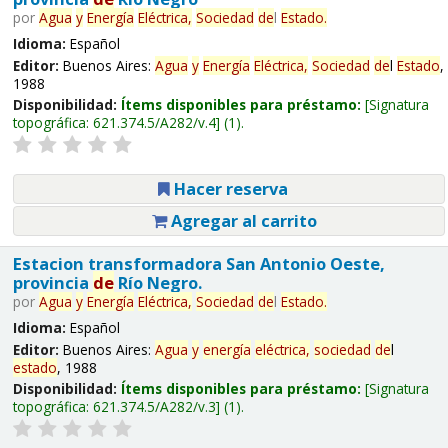
por
Agua
y
Energía
Eléctrica,
Sociedad
de
l
Estado
.
Idioma:
Español
Editor:
Buenos Aires:
Agua
y
Energía
Eléctrica,
Sociedad
de
l
Estado
,
1988
Disponibilidad:
Ítems disponibles para préstamo:
Signatura
topográfica:
621.374.5/A282/v.4
(1).
Hacer reserva
Agregar al carrito
Estacion transformadora San Antonio Oeste,
provincia
de
Río Negro.
por
Agua
y
Energía
Eléctrica,
Sociedad
de
l
Estado
.
Idioma:
Español
Editor:
Buenos Aires:
Agua
y
energía
eléctrica,
sociedad
de
l
estado
, 1988
Disponibilidad:
Ítems disponibles para préstamo:
Signatura
topográfica:
621.374.5/A282/v.3
(1).