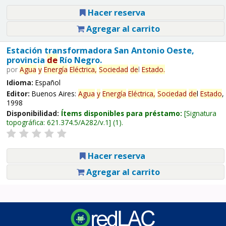
Hacer reserva
Agregar al carrito
Estación transformadora San Antonio Oeste,
provincia
de
Río Negro.
por
Agua
y
Energía
Eléctrica,
Sociedad
de
l
Estado
.
Idioma:
Español
Editor:
Buenos Aires:
Agua
y
Energía
Eléctrica,
Sociedad
de
l
Estado
,
1998
Disponibilidad:
Ítems disponibles para préstamo:
Signatura
topográfica:
621.374.5/A282/v.1
(1).
Hacer reserva
Agregar al carrito