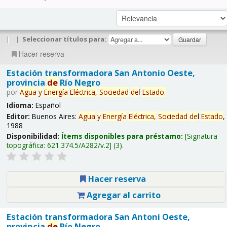
|
|
Seleccionar títulos para:
Hacer reserva
Estación transformadora San Antonio Oeste,
provincia
de
Río Negro
por
Agua
y
Energía
Eléctrica,
Sociedad
de
l
Estado
.
Idioma:
Español
Editor:
Buenos Aires:
Agua
y
Energía
Eléctrica,
Sociedad
de
l
Estado
,
1988
Disponibilidad:
Ítems disponibles para préstamo:
Signatura
topográfica:
621.374.5/A282/v.2
(3).
Hacer reserva
Agregar al carrito
Estación transformadora San Antoni Oeste,
provincia
de
Río Negro