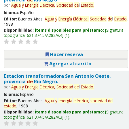
por
Agua
y
Energía
Eléctrica,
Sociedad
de
l
Estado
.
Idioma:
Español
Editor:
Buenos Aires:
Agua
y
Energía
Eléctrica,
Sociedad
de
l
Estado
,
1988
Disponibilidad:
Ítems disponibles para préstamo:
Signatura
topográfica:
621.374.5/A282/v.4
(1).
Hacer reserva
Agregar al carrito
Estacion transformadora San Antonio Oeste,
provincia
de
Río Negro.
por
Agua
y
Energía
Eléctrica,
Sociedad
de
l
Estado
.
Idioma:
Español
Editor:
Buenos Aires:
Agua
y
energía
eléctrica,
sociedad
de
l
estado
, 1988
Disponibilidad:
Ítems disponibles para préstamo:
Signatura
topográfica:
621.374.5/A282/v.3
(1).