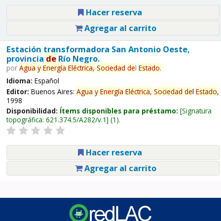
Hacer reserva
Agregar al carrito
Estación transformadora San Antonio Oeste,
provincia
de
Río Negro.
por
Agua
y
Energía
Eléctrica,
Sociedad
de
l
Estado
.
Idioma:
Español
Editor:
Buenos Aires:
Agua
y
Energía
Eléctrica,
Sociedad
de
l
Estado
,
1998
Disponibilidad:
Ítems disponibles para préstamo:
Signatura
topográfica:
621.374.5/A282/v.1
(1).
Hacer reserva
Agregar al carrito