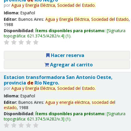
por
Agua
y
Energía
Eléctrica,
Sociedad
de
l
Estado
.
Idioma:
Español
Editor:
Buenos Aires:
Agua
y
Energía
Eléctrica,
Sociedad
de
l
Estado
,
1988
Disponibilidad:
Ítems disponibles para préstamo:
Signatura
topográfica:
621.374.5/A282/v.4
(1).
Hacer reserva
Agregar al carrito
Estacion transformadora San Antonio Oeste,
provincia
de
Río Negro.
por
Agua
y
Energía
Eléctrica,
Sociedad
de
l
Estado
.
Idioma:
Español
Editor:
Buenos Aires:
Agua
y
energía
eléctrica,
sociedad
de
l
estado
, 1988
Disponibilidad:
Ítems disponibles para préstamo:
Signatura
topográfica:
621.374.5/A282/v.3
(1).