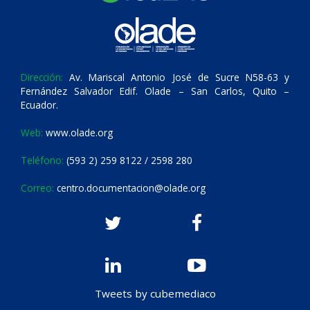
Dirección:
Av. Mariscal Antonio José de Sucre N58-63 y
Fernández Salvador Edif. Olade – San Carlos, Quito –
Ecuador.
Web:
www.olade.org
Teléfono:
(593 2) 259 8122 / 2598 280
Correo:
centro.documentacion@olade.org
Tweets by cubemediaco