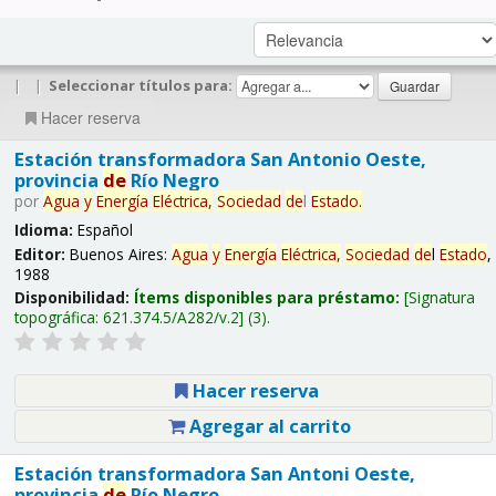
|
|
Seleccionar títulos para:
Hacer reserva
Estación transformadora San Antonio Oeste,
provincia
de
Río Negro
por
Agua
y
Energía
Eléctrica,
Sociedad
de
l
Estado
.
Idioma:
Español
Editor:
Buenos Aires:
Agua
y
Energía
Eléctrica,
Sociedad
de
l
Estado
,
1988
Disponibilidad:
Ítems disponibles para préstamo:
Signatura
topográfica:
621.374.5/A282/v.2
(3).
Hacer reserva
Agregar al carrito
Estación transformadora San Antoni Oeste,
provincia
de
Río Negro