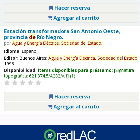
Hacer reserva
Agregar al carrito
Estación transformadora San Antonio Oeste,
provincia
de
Río Negro.
por
Agua
y
Energía
Eléctrica,
Sociedad
de
l
Estado
.
Idioma:
Español
Editor:
Buenos Aires:
Agua
y
Energía
Eléctrica,
Sociedad
de
l
Estado
,
1998
Disponibilidad:
Ítems disponibles para préstamo:
Signatura
topográfica:
621.374.5/A282/v.1
(1).
Hacer reserva
Agregar al carrito