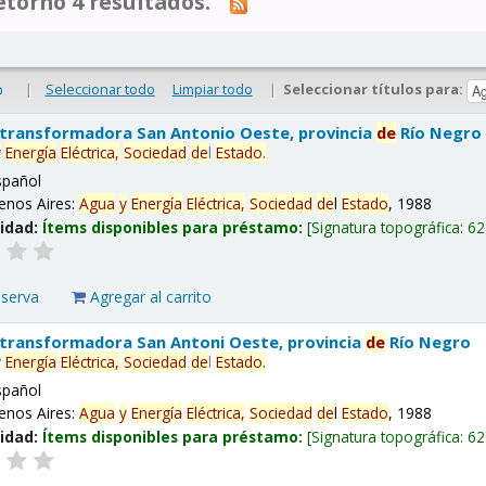
tornó 4 resultados.
|
Seleccionar todo
Limpiar todo
|
Seleccionar títulos para:
o
 transformadora San Antonio Oeste, provincia
de
Río Negro
y
Energía
Eléctrica,
Sociedad
de
l
Estado
.
spañol
enos Aires:
Agua
y
Energía
Eléctrica,
Sociedad
de
l
Estado
, 1988
lidad:
Ítems disponibles para préstamo:
Signatura topográfica:
62
eserva
Agregar al carrito
 transformadora San Antoni Oeste, provincia
de
Río Negro
y
Energía
Eléctrica,
Sociedad
de
l
Estado
.
spañol
enos Aires:
Agua
y
Energía
Eléctrica,
Sociedad
de
l
Estado
, 1988
lidad:
Ítems disponibles para préstamo:
Signatura topográfica:
62