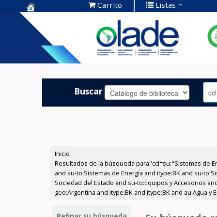
Carrito
Listas
Centro de
Documentación
OLADE -
Buscar
Inicio
›
Resultados de la búsqueda para 'ccl=su:"Sistemas de E
and su-to:Sistemas de Energía and itype:BK and su-to:Si
Sociedad del Estado and su-to:Equipos y Accesorios and
geo:Argentina and itype:BK and itype:BK and au:Agua y E
Refinar su búsqueda