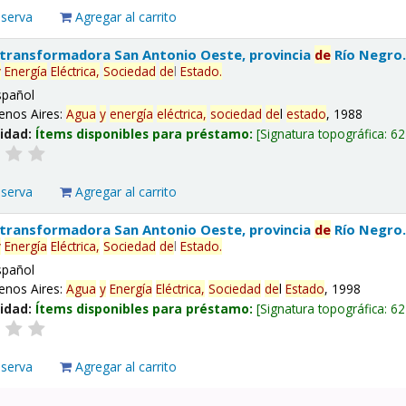
eserva
Agregar al carrito
 transformadora San Antonio Oeste, provincia
de
Río Negro
y
Energía
Eléctrica,
Sociedad
de
l
Estado
.
spañol
enos Aires:
Agua
y
energía
eléctrica,
sociedad
de
l
estado
, 1988
lidad:
Ítems disponibles para préstamo:
Signatura topográfica:
62
eserva
Agregar al carrito
 transformadora San Antonio Oeste, provincia
de
Río Negro
y
Energía
Eléctrica,
Sociedad
de
l
Estado
.
spañol
enos Aires:
Agua
y
Energía
Eléctrica,
Sociedad
de
l
Estado
, 1998
lidad:
Ítems disponibles para préstamo:
Signatura topográfica:
62
eserva
Agregar al carrito