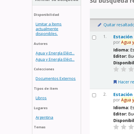
Su búsqueda re
Disponibilidad
Limitar a ítems
Quitar resaltad
actualmente
disponibles.
1.
Estación
por
Agua
Autores
Idioma:
E
Agua y Energía Eléct...
Editor:
Bu
Agua y Energía Eléct...
Disponibi
Colecciones
Documentos Externos
Hacer r
Tipos de ítem
2.
Estación
Libros
por
Agua
Idioma:
E
Lugares
Editor:
Bu
Argentina
Disponibi
Temas