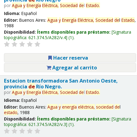
por
Agua
y
Energía
Eléctrica,
Sociedad
de
l
Estado
.
Idioma:
Español
Editor:
Buenos Aires:
Agua
y
Energía
Eléctrica,
Sociedad
de
l
Estado
,
1988
Disponibilidad:
Ítems disponibles para préstamo:
Signatura
topográfica:
621.374.5/A282/v.4
(1).
Hacer reserva
Agregar al carrito
Estacion transformadora San Antonio Oeste,
provincia
de
Río Negro.
por
Agua
y
Energía
Eléctrica,
Sociedad
de
l
Estado
.
Idioma:
Español
Editor:
Buenos Aires:
Agua
y
energía
eléctrica,
sociedad
de
l
estado
, 1988
Disponibilidad:
Ítems disponibles para préstamo:
Signatura
topográfica:
621.374.5/A282/v.3
(1).