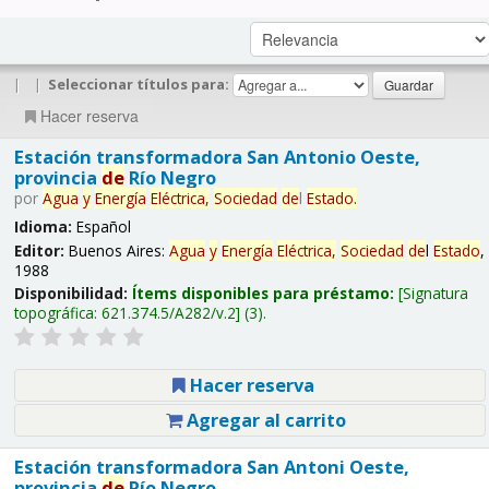
|
|
Seleccionar títulos para:
Hacer reserva
Estación transformadora San Antonio Oeste,
provincia
de
Río Negro
por
Agua
y
Energía
Eléctrica,
Sociedad
de
l
Estado
.
Idioma:
Español
Editor:
Buenos Aires:
Agua
y
Energía
Eléctrica,
Sociedad
de
l
Estado
,
1988
Disponibilidad:
Ítems disponibles para préstamo:
Signatura
topográfica:
621.374.5/A282/v.2
(3).
Hacer reserva
Agregar al carrito
Estación transformadora San Antoni Oeste,
provincia
de
Río Negro