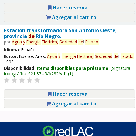
Hacer reserva
Agregar al carrito
Estación transformadora San Antonio Oeste,
provincia
de
Río Negro.
por
Agua
y
Energía
Eléctrica,
Sociedad
de
l
Estado
.
Idioma:
Español
Editor:
Buenos Aires:
Agua
y
Energía
Eléctrica,
Sociedad
de
l
Estado
,
1998
Disponibilidad:
Ítems disponibles para préstamo:
Signatura
topográfica:
621.374.5/A282/v.1
(1).
Hacer reserva
Agregar al carrito