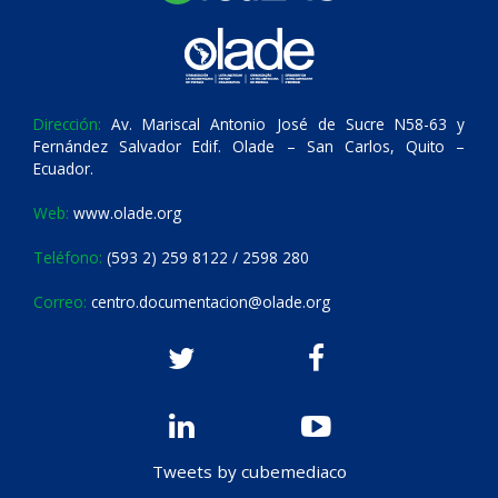
Dirección:
Av. Mariscal Antonio José de Sucre N58-63 y
Fernández Salvador Edif. Olade – San Carlos, Quito –
Ecuador.
Web:
www.olade.org
Teléfono:
(593 2) 259 8122 / 2598 280
Correo:
centro.documentacion@olade.org
Tweets by cubemediaco