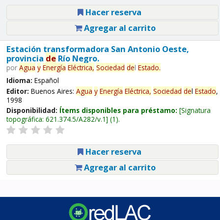
Hacer reserva
Agregar al carrito
Estación transformadora San Antonio Oeste,
provincia
de
Río Negro.
por
Agua
y
Energía
Eléctrica,
Sociedad
de
l
Estado
.
Idioma:
Español
Editor:
Buenos Aires:
Agua
y
Energía
Eléctrica,
Sociedad
de
l
Estado
,
1998
Disponibilidad:
Ítems disponibles para préstamo:
Signatura
topográfica:
621.374.5/A282/v.1
(1).
Hacer reserva
Agregar al carrito