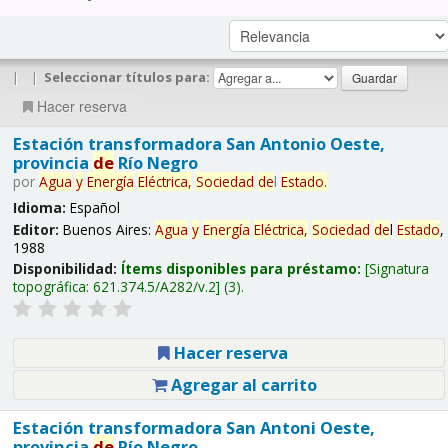
|
|
Seleccionar títulos para:
Hacer reserva
Estación transformadora San Antonio Oeste,
provincia
de
Río Negro
por
Agua
y
Energía
Eléctrica,
Sociedad
de
l
Estado
.
Idioma:
Español
Editor:
Buenos Aires:
Agua
y
Energía
Eléctrica,
Sociedad
de
l
Estado
,
1988
Disponibilidad:
Ítems disponibles para préstamo:
Signatura
topográfica:
621.374.5/A282/v.2
(3).
Hacer reserva
Agregar al carrito
Estación transformadora San Antoni Oeste,
provincia
de
Río Negro