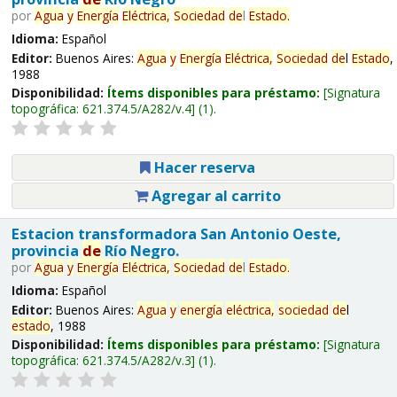
por
Agua
y
Energía
Eléctrica,
Sociedad
de
l
Estado
.
Idioma:
Español
Editor:
Buenos Aires:
Agua
y
Energía
Eléctrica,
Sociedad
de
l
Estado
,
1988
Disponibilidad:
Ítems disponibles para préstamo:
Signatura
topográfica:
621.374.5/A282/v.4
(1).
Hacer reserva
Agregar al carrito
Estacion transformadora San Antonio Oeste,
provincia
de
Río Negro.
por
Agua
y
Energía
Eléctrica,
Sociedad
de
l
Estado
.
Idioma:
Español
Editor:
Buenos Aires:
Agua
y
energía
eléctrica,
sociedad
de
l
estado
, 1988
Disponibilidad:
Ítems disponibles para préstamo:
Signatura
topográfica:
621.374.5/A282/v.3
(1).