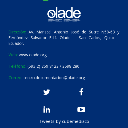
Dirección:
Av. Mariscal Antonio José de Sucre N58-63 y
Fernández Salvador Edif. Olade – San Carlos, Quito –
Ecuador.
Web:
www.olade.org
Teléfono:
(593 2) 259 8122 / 2598 280
Correo:
centro.documentacion@olade.org
Tweets by cubemediaco