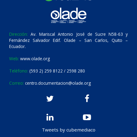
Dirección:
Av. Mariscal Antonio José de Sucre N58-63 y
Fernández Salvador Edif. Olade – San Carlos, Quito –
Ecuador.
Web:
www.olade.org
Teléfono:
(593 2) 259 8122 / 2598 280
Correo:
centro.documentacion@olade.org
Tweets by cubemediaco