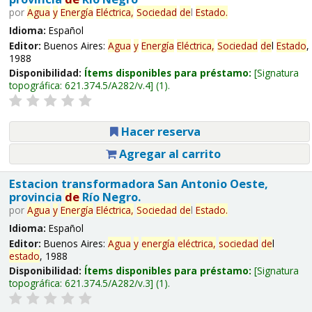
por
Agua
y
Energía
Eléctrica,
Sociedad
de
l
Estado
.
Idioma:
Español
Editor:
Buenos Aires:
Agua
y
Energía
Eléctrica,
Sociedad
de
l
Estado
,
1988
Disponibilidad:
Ítems disponibles para préstamo:
Signatura
topográfica:
621.374.5/A282/v.4
(1).
Hacer reserva
Agregar al carrito
Estacion transformadora San Antonio Oeste,
provincia
de
Río Negro.
por
Agua
y
Energía
Eléctrica,
Sociedad
de
l
Estado
.
Idioma:
Español
Editor:
Buenos Aires:
Agua
y
energía
eléctrica,
sociedad
de
l
estado
, 1988
Disponibilidad:
Ítems disponibles para préstamo:
Signatura
topográfica:
621.374.5/A282/v.3
(1).