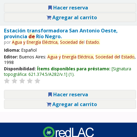
Hacer reserva
Agregar al carrito
Estación transformadora San Antonio Oeste,
provincia
de
Río Negro.
por
Agua
y
Energía
Eléctrica,
Sociedad
de
l
Estado
.
Idioma:
Español
Editor:
Buenos Aires:
Agua
y
Energía
Eléctrica,
Sociedad
de
l
Estado
,
1998
Disponibilidad:
Ítems disponibles para préstamo:
Signatura
topográfica:
621.374.5/A282/v.1
(1).
Hacer reserva
Agregar al carrito