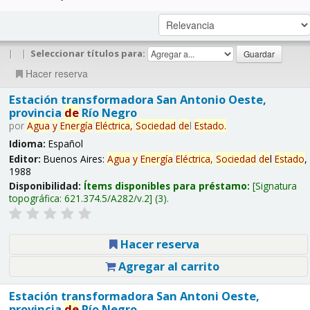
|
|
Seleccionar títulos para:
Hacer reserva
Estación transformadora San Antonio Oeste,
provincia
de
Río Negro
por
Agua
y
Energía
Eléctrica,
Sociedad
de
l
Estado
.
Idioma:
Español
Editor:
Buenos Aires:
Agua
y
Energía
Eléctrica,
Sociedad
de
l
Estado
,
1988
Disponibilidad:
Ítems disponibles para préstamo:
Signatura
topográfica:
621.374.5/A282/v.2
(3).
Hacer reserva
Agregar al carrito
Estación transformadora San Antoni Oeste,
provincia
de
Río Negro