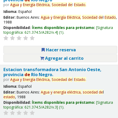
por
Agua
y
Energía
Eléctrica,
Sociedad
de
l
Estado
.
Idioma:
Español
Editor:
Buenos Aires:
Agua
y
Energía
Eléctrica,
Sociedad
de
l
Estado
,
1988
Disponibilidad:
Ítems disponibles para préstamo:
Signatura
topográfica:
621.374.5/A282/v.4
(1).
Hacer reserva
Agregar al carrito
Estacion transformadora San Antonio Oeste,
provincia
de
Río Negro.
por
Agua
y
Energía
Eléctrica,
Sociedad
de
l
Estado
.
Idioma:
Español
Editor:
Buenos Aires:
Agua
y
energía
eléctrica,
sociedad
de
l
estado
, 1988
Disponibilidad:
Ítems disponibles para préstamo:
Signatura
topográfica:
621.374.5/A282/v.3
(1).