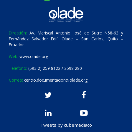
Dirección:
Av. Mariscal Antonio José de Sucre N58-63 y
Fernández Salvador Edif. Olade – San Carlos, Quito –
Ecuador.
Web:
www.olade.org
Teléfono:
(593 2) 259 8122 / 2598 280
Correo:
centro.documentacion@olade.org
Tweets by cubemediaco