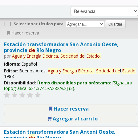
|
|
Seleccionar títulos para:
Hacer reserva
Estación transformadora San Antonio Oeste,
provincia
de
Río Negro
por
Agua
y
Energía
Eléctrica,
Sociedad
de
l
Estado
.
Idioma:
Español
Editor:
Buenos Aires:
Agua
y
Energía
Eléctrica,
Sociedad
de
l
Estado
,
1988
Disponibilidad:
Ítems disponibles para préstamo:
Signatura
topográfica:
621.374.5/A282/v.2
(3).
Hacer reserva
Agregar al carrito
Estación transformadora San Antoni Oeste,
provincia
de
Río Negro