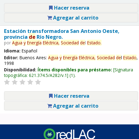
Hacer reserva
Agregar al carrito
Estación transformadora San Antonio Oeste,
provincia
de
Río Negro.
por
Agua
y
Energía
Eléctrica,
Sociedad
de
l
Estado
.
Idioma:
Español
Editor:
Buenos Aires:
Agua
y
Energía
Eléctrica,
Sociedad
de
l
Estado
,
1998
Disponibilidad:
Ítems disponibles para préstamo:
Signatura
topográfica:
621.374.5/A282/v.1
(1).
Hacer reserva
Agregar al carrito