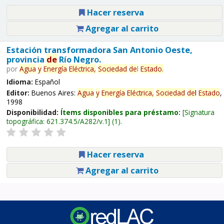
Hacer reserva
Agregar al carrito
Estación transformadora San Antonio Oeste,
provincia
de
Río Negro.
por
Agua
y
Energía
Eléctrica,
Sociedad
de
l
Estado
.
Idioma:
Español
Editor:
Buenos Aires:
Agua
y
Energía
Eléctrica,
Sociedad
de
l
Estado
,
1998
Disponibilidad:
Ítems disponibles para préstamo:
Signatura
topográfica:
621.374.5/A282/v.1
(1).
Hacer reserva
Agregar al carrito