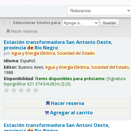
|
|
Seleccionar títulos para:
Hacer reserva
Estación transformadora San Antonio Oeste,
provincia
de
Río Negro
por
Agua
y
Energía
Eléctrica,
Sociedad
de
l
Estado
.
Idioma:
Español
Editor:
Buenos Aires:
Agua
y
Energía
Eléctrica,
Sociedad
de
l
Estado
,
1988
Disponibilidad:
Ítems disponibles para préstamo:
Signatura
topográfica:
621.374.5/A282/v.2
(3).
Hacer reserva
Agregar al carrito
Estación transformadora San Antoni Oeste,
provincia
de
Río Negro