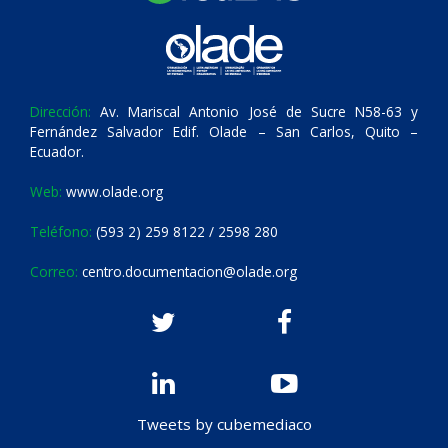
Dirección:
Av. Mariscal Antonio José de Sucre N58-63 y
Fernández Salvador Edif. Olade – San Carlos, Quito –
Ecuador.
Web:
www.olade.org
Teléfono:
(593 2) 259 8122 / 2598 280
Correo:
centro.documentacion@olade.org
Tweets by cubemediaco