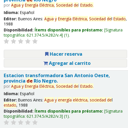
por
Agua
y
Energía
Eléctrica,
Sociedad
de
l
Estado
.
Idioma:
Español
Editor:
Buenos Aires:
Agua
y
Energía
Eléctrica,
Sociedad
de
l
Estado
,
1988
Disponibilidad:
Ítems disponibles para préstamo:
Signatura
topográfica:
621.374.5/A282/v.4
(1).
Hacer reserva
Agregar al carrito
Estacion transformadora San Antonio Oeste,
provincia
de
Río Negro.
por
Agua
y
Energía
Eléctrica,
Sociedad
de
l
Estado
.
Idioma:
Español
Editor:
Buenos Aires:
Agua
y
energía
eléctrica,
sociedad
de
l
estado
, 1988
Disponibilidad:
Ítems disponibles para préstamo:
Signatura
topográfica:
621.374.5/A282/v.3
(1).