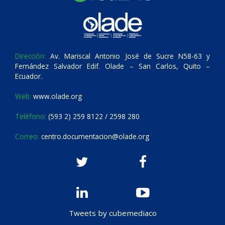
Dirección:
Av. Mariscal Antonio José de Sucre N58-63 y
Fernández Salvador Edif. Olade – San Carlos, Quito –
Ecuador.
Web:
www.olade.org
Teléfono:
(593 2) 259 8122 / 2598 280
Correo:
centro.documentacion@olade.org
Tweets by cubemediaco