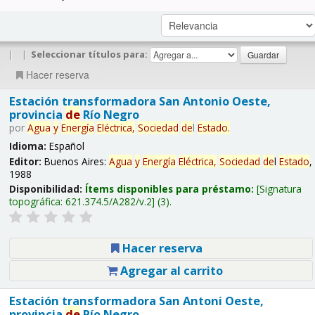
|
|
Seleccionar títulos para:
Hacer reserva
Estación transformadora San Antonio Oeste,
provincia
de
Río Negro
por
Agua
y
Energía
Eléctrica,
Sociedad
de
l
Estado
.
Idioma:
Español
Editor:
Buenos Aires:
Agua
y
Energía
Eléctrica,
Sociedad
de
l
Estado
,
1988
Disponibilidad:
Ítems disponibles para préstamo:
Signatura
topográfica:
621.374.5/A282/v.2
(3).
Hacer reserva
Agregar al carrito
Estación transformadora San Antoni Oeste,
provincia
de
Río Negro