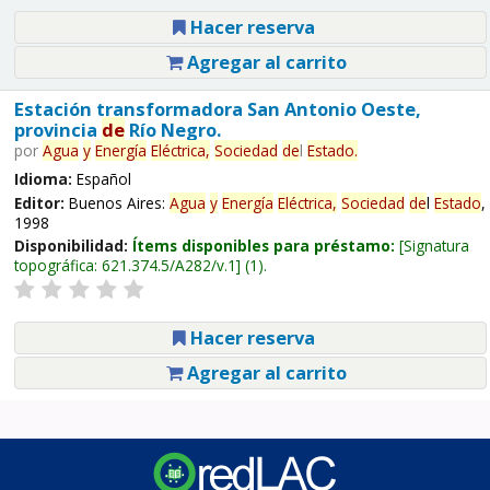
Hacer reserva
Agregar al carrito
Estación transformadora San Antonio Oeste,
provincia
de
Río Negro.
por
Agua
y
Energía
Eléctrica,
Sociedad
de
l
Estado
.
Idioma:
Español
Editor:
Buenos Aires:
Agua
y
Energía
Eléctrica,
Sociedad
de
l
Estado
,
1998
Disponibilidad:
Ítems disponibles para préstamo:
Signatura
topográfica:
621.374.5/A282/v.1
(1).
Hacer reserva
Agregar al carrito