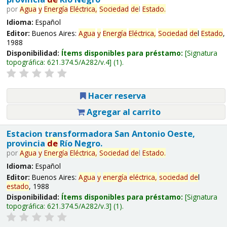
por
Agua
y
Energía
Eléctrica,
Sociedad
de
l
Estado
.
Idioma:
Español
Editor:
Buenos Aires:
Agua
y
Energía
Eléctrica,
Sociedad
de
l
Estado
,
1988
Disponibilidad:
Ítems disponibles para préstamo:
Signatura
topográfica:
621.374.5/A282/v.4
(1).
Hacer reserva
Agregar al carrito
Estacion transformadora San Antonio Oeste,
provincia
de
Río Negro.
por
Agua
y
Energía
Eléctrica,
Sociedad
de
l
Estado
.
Idioma:
Español
Editor:
Buenos Aires:
Agua
y
energía
eléctrica,
sociedad
de
l
estado
, 1988
Disponibilidad:
Ítems disponibles para préstamo:
Signatura
topográfica:
621.374.5/A282/v.3
(1).