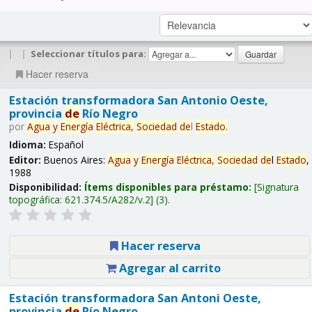
|
|
Seleccionar títulos para:
Hacer reserva
Estación transformadora San Antonio Oeste,
provincia
de
Río Negro
por
Agua
y
Energía
Eléctrica,
Sociedad
de
l
Estado
.
Idioma:
Español
Editor:
Buenos Aires:
Agua
y
Energía
Eléctrica,
Sociedad
de
l
Estado
,
1988
Disponibilidad:
Ítems disponibles para préstamo:
Signatura
topográfica:
621.374.5/A282/v.2
(3).
Hacer reserva
Agregar al carrito
Estación transformadora San Antoni Oeste,
provincia
de
Río Negro