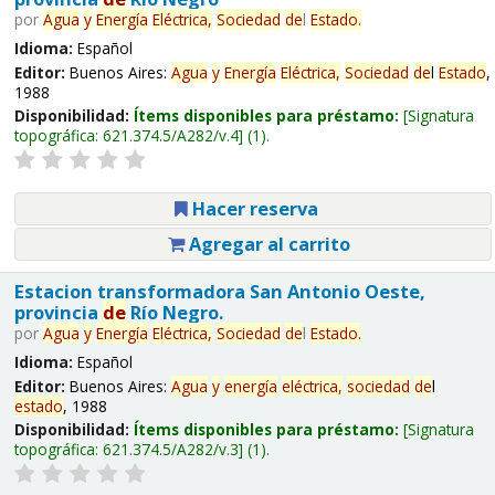
por
Agua
y
Energía
Eléctrica,
Sociedad
de
l
Estado
.
Idioma:
Español
Editor:
Buenos Aires:
Agua
y
Energía
Eléctrica,
Sociedad
de
l
Estado
,
1988
Disponibilidad:
Ítems disponibles para préstamo:
Signatura
topográfica:
621.374.5/A282/v.4
(1).
Hacer reserva
Agregar al carrito
Estacion transformadora San Antonio Oeste,
provincia
de
Río Negro.
por
Agua
y
Energía
Eléctrica,
Sociedad
de
l
Estado
.
Idioma:
Español
Editor:
Buenos Aires:
Agua
y
energía
eléctrica,
sociedad
de
l
estado
, 1988
Disponibilidad:
Ítems disponibles para préstamo:
Signatura
topográfica:
621.374.5/A282/v.3
(1).