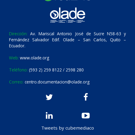
Dirección:
Av. Mariscal Antonio José de Sucre N58-63 y
Fernández Salvador Edif. Olade – San Carlos, Quito –
Ecuador.
Web:
www.olade.org
Teléfono:
(593 2) 259 8122 / 2598 280
Correo:
centro.documentacion@olade.org
Tweets by cubemediaco