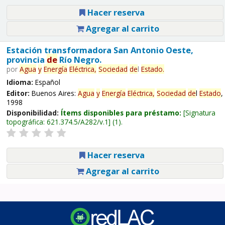
Hacer reserva
Agregar al carrito
Estación transformadora San Antonio Oeste,
provincia
de
Río Negro.
por
Agua
y
Energía
Eléctrica,
Sociedad
de
l
Estado
.
Idioma:
Español
Editor:
Buenos Aires:
Agua
y
Energía
Eléctrica,
Sociedad
de
l
Estado
,
1998
Disponibilidad:
Ítems disponibles para préstamo:
Signatura
topográfica:
621.374.5/A282/v.1
(1).
Hacer reserva
Agregar al carrito