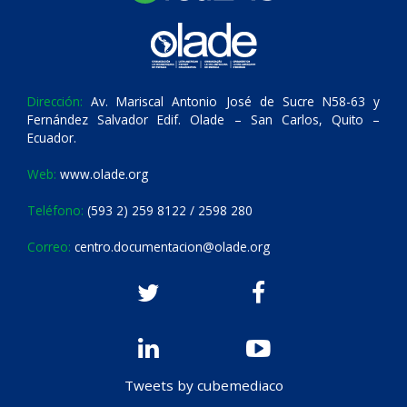
Dirección:
Av. Mariscal Antonio José de Sucre N58-63 y
Fernández Salvador Edif. Olade – San Carlos, Quito –
Ecuador.
Web:
www.olade.org
Teléfono:
(593 2) 259 8122 / 2598 280
Correo:
centro.documentacion@olade.org
Tweets by cubemediaco