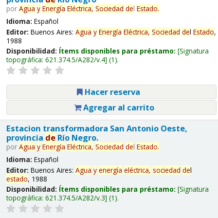
por
Agua
y
Energía
Eléctrica,
Sociedad
de
l
Estado
.
Idioma:
Español
Editor:
Buenos Aires:
Agua
y
Energía
Eléctrica,
Sociedad
de
l
Estado
,
1988
Disponibilidad:
Ítems disponibles para préstamo:
Signatura
topográfica:
621.374.5/A282/v.4
(1).
Hacer reserva
Agregar al carrito
Estacion transformadora San Antonio Oeste,
provincia
de
Río Negro.
por
Agua
y
Energía
Eléctrica,
Sociedad
de
l
Estado
.
Idioma:
Español
Editor:
Buenos Aires:
Agua
y
energía
eléctrica,
sociedad
de
l
estado
, 1988
Disponibilidad:
Ítems disponibles para préstamo:
Signatura
topográfica:
621.374.5/A282/v.3
(1).