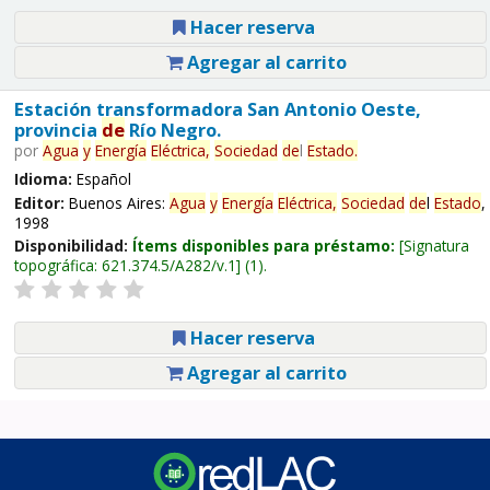
Hacer reserva
Agregar al carrito
Estación transformadora San Antonio Oeste,
provincia
de
Río Negro.
por
Agua
y
Energía
Eléctrica,
Sociedad
de
l
Estado
.
Idioma:
Español
Editor:
Buenos Aires:
Agua
y
Energía
Eléctrica,
Sociedad
de
l
Estado
,
1998
Disponibilidad:
Ítems disponibles para préstamo:
Signatura
topográfica:
621.374.5/A282/v.1
(1).
Hacer reserva
Agregar al carrito