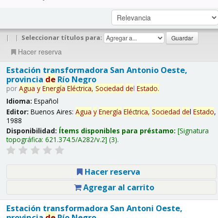
|
|
Seleccionar títulos para:
Hacer reserva
Estación transformadora San Antonio Oeste,
provincia
de
Río Negro
por
Agua
y
Energía
Eléctrica,
Sociedad
de
l
Estado
.
Idioma:
Español
Editor:
Buenos Aires:
Agua
y
Energía
Eléctrica,
Sociedad
de
l
Estado
,
1988
Disponibilidad:
Ítems disponibles para préstamo:
Signatura
topográfica:
621.374.5/A282/v.2
(3).
Hacer reserva
Agregar al carrito
Estación transformadora San Antoni Oeste,
provincia
de
Río Negro