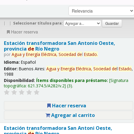
|
|
Seleccionar títulos para:
Hacer reserva
Estación transformadora San Antonio Oeste,
provincia
de
Río Negro
por
Agua
y
Energía
Eléctrica,
Sociedad
de
l
Estado
.
Idioma:
Español
Editor:
Buenos Aires:
Agua
y
Energía
Eléctrica,
Sociedad
de
l
Estado
,
1988
Disponibilidad:
Ítems disponibles para préstamo:
Signatura
topográfica:
621.374.5/A282/v.2
(3).
Hacer reserva
Agregar al carrito
Estación transformadora San Antoni Oeste,
provincia
de
Río Negro