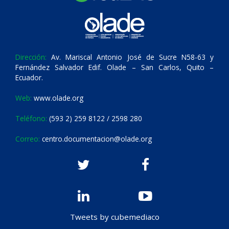
Dirección:
Av. Mariscal Antonio José de Sucre N58-63 y
Fernández Salvador Edif. Olade – San Carlos, Quito –
Ecuador.
Web:
www.olade.org
Teléfono:
(593 2) 259 8122 / 2598 280
Correo:
centro.documentacion@olade.org
Tweets by cubemediaco