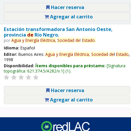
Hacer reserva
Agregar al carrito
Estación transformadora San Antonio Oeste,
provincia
de
Río Negro.
por
Agua
y
Energía
Eléctrica,
Sociedad
de
l
Estado
.
Idioma:
Español
Editor:
Buenos Aires:
Agua
y
Energía
Eléctrica,
Sociedad
de
l
Estado
,
1998
Disponibilidad:
Ítems disponibles para préstamo:
Signatura
topográfica:
621.374.5/A282/v.1
(1).
Hacer reserva
Agregar al carrito