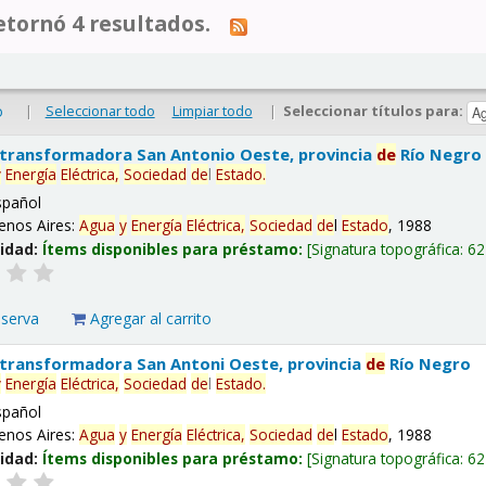
tornó 4 resultados.
|
Seleccionar todo
Limpiar todo
|
Seleccionar títulos para:
o
 transformadora San Antonio Oeste, provincia
de
Río Negro
y
Energía
Eléctrica,
Sociedad
de
l
Estado
.
spañol
enos Aires:
Agua
y
Energía
Eléctrica,
Sociedad
de
l
Estado
, 1988
lidad:
Ítems disponibles para préstamo:
Signatura topográfica:
62
eserva
Agregar al carrito
 transformadora San Antoni Oeste, provincia
de
Río Negro
y
Energía
Eléctrica,
Sociedad
de
l
Estado
.
spañol
enos Aires:
Agua
y
Energía
Eléctrica,
Sociedad
de
l
Estado
, 1988
lidad:
Ítems disponibles para préstamo:
Signatura topográfica:
62