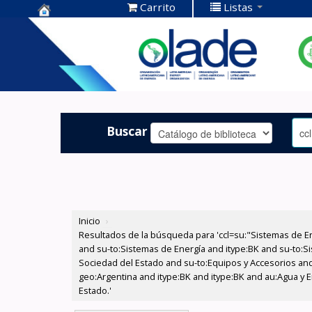
Carrito
Listas
Centro de
Documentación
OLADE -
Buscar
Inicio
›
Resultados de la búsqueda para 'ccl=su:"Sistemas de E
and su-to:Sistemas de Energía and itype:BK and su-to:Si
Sociedad del Estado and su-to:Equipos y Accesorios and
geo:Argentina and itype:BK and itype:BK and au:Agua y En
Estado.'