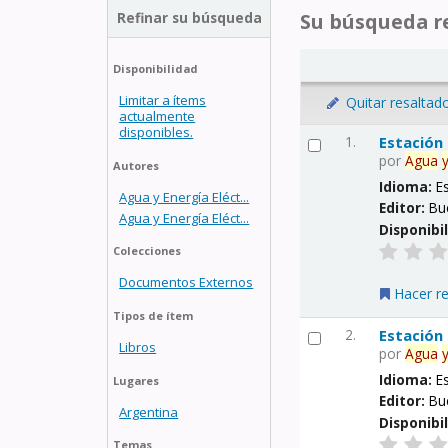
Refinar su búsqueda
Su búsqueda re
Disponibilidad
Limitar a ítems
Quitar resaltad
actualmente
disponibles.
1.
Estación
por
Agua
Autores
Idioma:
E
Agua y Energía Eléct...
Editor:
Bu
Agua y Energía Eléct...
Disponibi
Colecciones
Documentos Externos
Hacer r
Tipos de ítem
2.
Estación
Libros
por
Agua
Idioma:
E
Lugares
Editor:
Bu
Argentina
Disponibi
Temas