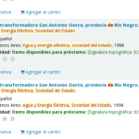
eserva
Agregar al carrito
 transformadora San Antonio Oeste, provincia
de
Río Negro
y
Energía
Eléctrica,
Sociedad
de
l
Estado
.
spañol
enos Aires:
Agua
y
energía
eléctrica,
sociedad
de
l
estado
, 1988
lidad:
Ítems disponibles para préstamo:
Signatura topográfica:
62
eserva
Agregar al carrito
 transformadora San Antonio Oeste, provincia
de
Río Negro
y
Energía
Eléctrica,
Sociedad
de
l
Estado
.
spañol
enos Aires:
Agua
y
Energía
Eléctrica,
Sociedad
de
l
Estado
, 1998
lidad:
Ítems disponibles para préstamo:
Signatura topográfica:
62
eserva
Agregar al carrito