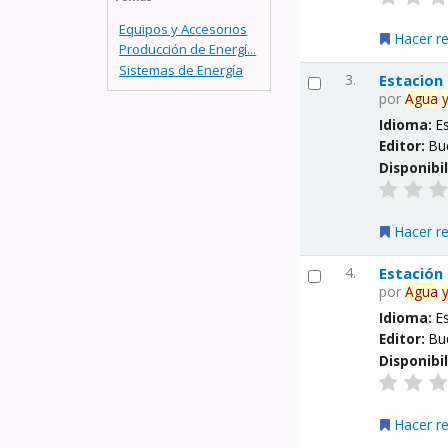
Equipos y Accesorios
Hacer r
Producción de Energí...
Sistemas de Energía
3.
Estacion
por
Agua
Idioma:
E
Editor:
Bu
Disponibi
Hacer r
4.
Estación
por
Agua
Idioma:
E
Editor:
Bu
Disponibi
Hacer r