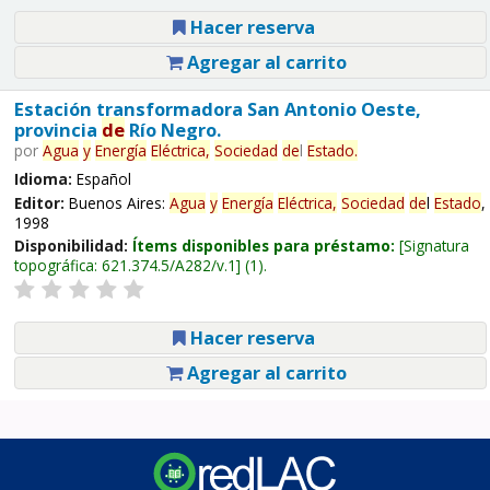
Hacer reserva
Agregar al carrito
Estación transformadora San Antonio Oeste,
provincia
de
Río Negro.
por
Agua
y
Energía
Eléctrica,
Sociedad
de
l
Estado
.
Idioma:
Español
Editor:
Buenos Aires:
Agua
y
Energía
Eléctrica,
Sociedad
de
l
Estado
,
1998
Disponibilidad:
Ítems disponibles para préstamo:
Signatura
topográfica:
621.374.5/A282/v.1
(1).
Hacer reserva
Agregar al carrito