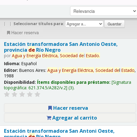
|
|
Seleccionar títulos para:
Hacer reserva
Estación transformadora San Antonio Oeste,
provincia
de
Río Negro
por
Agua
y
Energía
Eléctrica,
Sociedad
de
l
Estado
.
Idioma:
Español
Editor:
Buenos Aires:
Agua
y
Energía
Eléctrica,
Sociedad
de
l
Estado
,
1988
Disponibilidad:
Ítems disponibles para préstamo:
Signatura
topográfica:
621.374.5/A282/v.2
(3).
Hacer reserva
Agregar al carrito
Estación transformadora San Antoni Oeste,
provincia
de
Río Negro