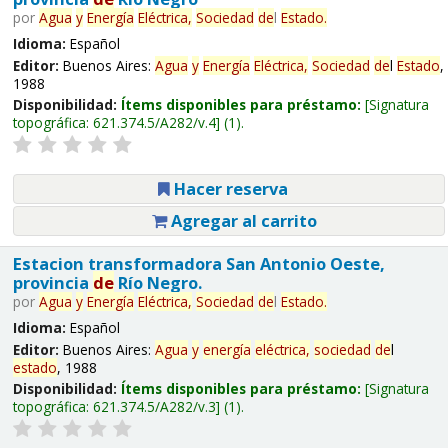
por
Agua
y
Energía
Eléctrica,
Sociedad
de
l
Estado
.
Idioma:
Español
Editor:
Buenos Aires:
Agua
y
Energía
Eléctrica,
Sociedad
de
l
Estado
,
1988
Disponibilidad:
Ítems disponibles para préstamo:
Signatura
topográfica:
621.374.5/A282/v.4
(1).
Hacer reserva
Agregar al carrito
Estacion transformadora San Antonio Oeste,
provincia
de
Río Negro.
por
Agua
y
Energía
Eléctrica,
Sociedad
de
l
Estado
.
Idioma:
Español
Editor:
Buenos Aires:
Agua
y
energía
eléctrica,
sociedad
de
l
estado
, 1988
Disponibilidad:
Ítems disponibles para préstamo:
Signatura
topográfica:
621.374.5/A282/v.3
(1).