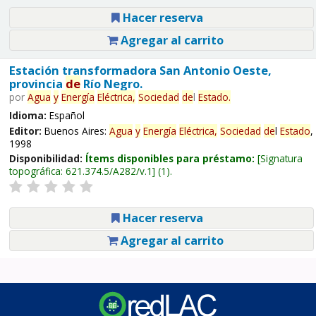
Hacer reserva
Agregar al carrito
Estación transformadora San Antonio Oeste,
provincia
de
Río Negro.
por
Agua
y
Energía
Eléctrica,
Sociedad
de
l
Estado
.
Idioma:
Español
Editor:
Buenos Aires:
Agua
y
Energía
Eléctrica,
Sociedad
de
l
Estado
,
1998
Disponibilidad:
Ítems disponibles para préstamo:
Signatura
topográfica:
621.374.5/A282/v.1
(1).
Hacer reserva
Agregar al carrito