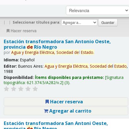
|
|
Seleccionar títulos para:
Hacer reserva
Estación transformadora San Antonio Oeste,
provincia
de
Río Negro
por
Agua
y
Energía
Eléctrica,
Sociedad
de
l
Estado
.
Idioma:
Español
Editor:
Buenos Aires:
Agua
y
Energía
Eléctrica,
Sociedad
de
l
Estado
,
1988
Disponibilidad:
Ítems disponibles para préstamo:
Signatura
topográfica:
621.374.5/A282/v.2
(3).
Hacer reserva
Agregar al carrito
Estación transformadora San Antoni Oeste,
provincia
de
Río Negro