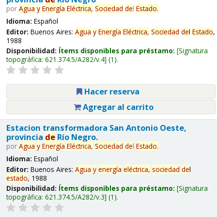
por
Agua
y
Energía
Eléctrica,
Sociedad
de
l
Estado
.
Idioma:
Español
Editor:
Buenos Aires:
Agua
y
Energía
Eléctrica,
Sociedad
de
l
Estado
,
1988
Disponibilidad:
Ítems disponibles para préstamo:
Signatura
topográfica:
621.374.5/A282/v.4
(1).
Hacer reserva
Agregar al carrito
Estacion transformadora San Antonio Oeste,
provincia
de
Río Negro.
por
Agua
y
Energía
Eléctrica,
Sociedad
de
l
Estado
.
Idioma:
Español
Editor:
Buenos Aires:
Agua
y
energía
eléctrica,
sociedad
de
l
estado
, 1988
Disponibilidad:
Ítems disponibles para préstamo:
Signatura
topográfica:
621.374.5/A282/v.3
(1).