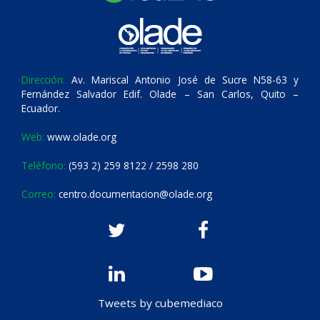
Dirección:
Av. Mariscal Antonio José de Sucre N58-63 y
Fernández Salvador Edif. Olade – San Carlos, Quito –
Ecuador.
Web:
www.olade.org
Teléfono:
(593 2) 259 8122 / 2598 280
Correo:
centro.documentacion@olade.org
Tweets by cubemediaco