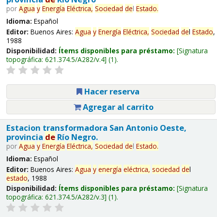
por
Agua
y
Energía
Eléctrica,
Sociedad
de
l
Estado
.
Idioma:
Español
Editor:
Buenos Aires:
Agua
y
Energía
Eléctrica,
Sociedad
de
l
Estado
,
1988
Disponibilidad:
Ítems disponibles para préstamo:
Signatura
topográfica:
621.374.5/A282/v.4
(1).
Hacer reserva
Agregar al carrito
Estacion transformadora San Antonio Oeste,
provincia
de
Río Negro.
por
Agua
y
Energía
Eléctrica,
Sociedad
de
l
Estado
.
Idioma:
Español
Editor:
Buenos Aires:
Agua
y
energía
eléctrica,
sociedad
de
l
estado
, 1988
Disponibilidad:
Ítems disponibles para préstamo:
Signatura
topográfica:
621.374.5/A282/v.3
(1).