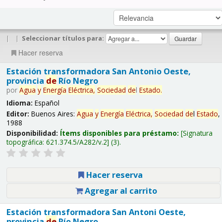
|
|
Seleccionar títulos para:
Hacer reserva
Estación transformadora San Antonio Oeste,
provincia
de
Río Negro
por
Agua
y
Energía
Eléctrica,
Sociedad
de
l
Estado
.
Idioma:
Español
Editor:
Buenos Aires:
Agua
y
Energía
Eléctrica,
Sociedad
de
l
Estado
,
1988
Disponibilidad:
Ítems disponibles para préstamo:
Signatura
topográfica:
621.374.5/A282/v.2
(3).
Hacer reserva
Agregar al carrito
Estación transformadora San Antoni Oeste,
provincia
de
Río Negro