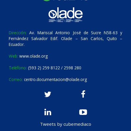
Dirección:
Av. Mariscal Antonio José de Sucre N58-63 y
Fernández Salvador Edif. Olade – San Carlos, Quito –
Ecuador.
Web:
www.olade.org
Teléfono:
(593 2) 259 8122 / 2598 280
Correo:
centro.documentacion@olade.org
Tweets by cubemediaco