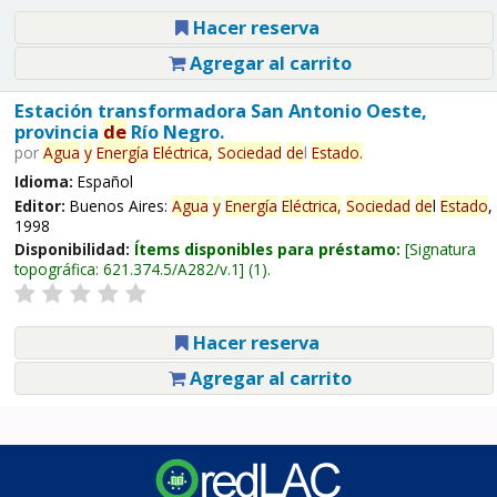
Hacer reserva
Agregar al carrito
Estación transformadora San Antonio Oeste,
provincia
de
Río Negro.
por
Agua
y
Energía
Eléctrica,
Sociedad
de
l
Estado
.
Idioma:
Español
Editor:
Buenos Aires:
Agua
y
Energía
Eléctrica,
Sociedad
de
l
Estado
,
1998
Disponibilidad:
Ítems disponibles para préstamo:
Signatura
topográfica:
621.374.5/A282/v.1
(1).
Hacer reserva
Agregar al carrito