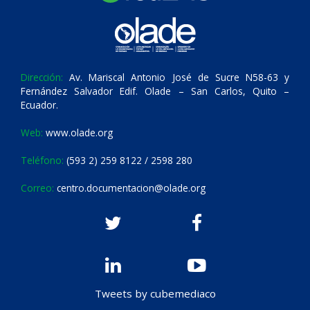
Dirección:
Av. Mariscal Antonio José de Sucre N58-63 y
Fernández Salvador Edif. Olade – San Carlos, Quito –
Ecuador.
Web:
www.olade.org
Teléfono:
(593 2) 259 8122 / 2598 280
Correo:
centro.documentacion@olade.org
Tweets by cubemediaco