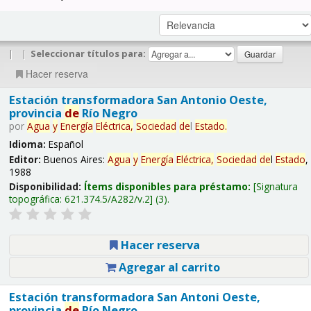
|
|
Seleccionar títulos para:
Hacer reserva
Estación transformadora San Antonio Oeste,
provincia
de
Río Negro
por
Agua
y
Energía
Eléctrica,
Sociedad
de
l
Estado
.
Idioma:
Español
Editor:
Buenos Aires:
Agua
y
Energía
Eléctrica,
Sociedad
de
l
Estado
,
1988
Disponibilidad:
Ítems disponibles para préstamo:
Signatura
topográfica:
621.374.5/A282/v.2
(3).
Hacer reserva
Agregar al carrito
Estación transformadora San Antoni Oeste,
provincia
de
Río Negro