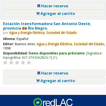
Hacer reserva
Agregar al carrito
Estación transformadora San Antonio Oeste,
provincia
de
Río Negro.
por
Agua
y
Energía
Eléctrica,
Sociedad
de
l
Estado
.
Idioma:
Español
Editor:
Buenos Aires:
Agua
y
Energía
Eléctrica,
Sociedad
de
l
Estado
,
1998
Disponibilidad:
Ítems disponibles para préstamo:
Signatura
topográfica:
621.374.5/A282/v.1
(1).
Hacer reserva
Agregar al carrito