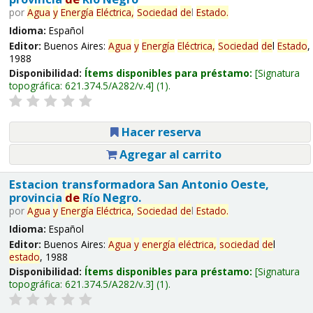
por
Agua
y
Energía
Eléctrica,
Sociedad
de
l
Estado
.
Idioma:
Español
Editor:
Buenos Aires:
Agua
y
Energía
Eléctrica,
Sociedad
de
l
Estado
,
1988
Disponibilidad:
Ítems disponibles para préstamo:
Signatura
topográfica:
621.374.5/A282/v.4
(1).
Hacer reserva
Agregar al carrito
Estacion transformadora San Antonio Oeste,
provincia
de
Río Negro.
por
Agua
y
Energía
Eléctrica,
Sociedad
de
l
Estado
.
Idioma:
Español
Editor:
Buenos Aires:
Agua
y
energía
eléctrica,
sociedad
de
l
estado
, 1988
Disponibilidad:
Ítems disponibles para préstamo:
Signatura
topográfica:
621.374.5/A282/v.3
(1).