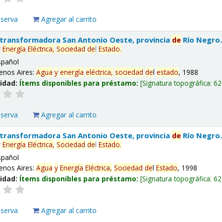
eserva
Agregar al carrito
 transformadora San Antonio Oeste, provincia
de
Río Negro
y
Energía
Eléctrica,
Sociedad
de
l
Estado
.
spañol
enos Aires:
Agua
y
energía
eléctrica,
sociedad
de
l
estado
, 1988
lidad:
Ítems disponibles para préstamo:
Signatura topográfica:
62
eserva
Agregar al carrito
 transformadora San Antonio Oeste, provincia
de
Río Negro
y
Energía
Eléctrica,
Sociedad
de
l
Estado
.
spañol
enos Aires:
Agua
y
Energía
Eléctrica,
Sociedad
de
l
Estado
, 1998
lidad:
Ítems disponibles para préstamo:
Signatura topográfica:
62
eserva
Agregar al carrito