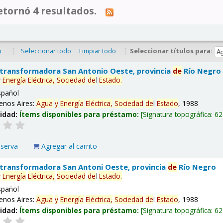
tornó 4 resultados.
|
Seleccionar todo
Limpiar todo
|
Seleccionar títulos para:
o
 transformadora San Antonio Oeste, provincia
de
Río Negro
y
Energía
Eléctrica,
Sociedad
de
l
Estado
.
spañol
enos Aires:
Agua
y
Energía
Eléctrica,
Sociedad
de
l
Estado
, 1988
lidad:
Ítems disponibles para préstamo:
Signatura topográfica:
62
eserva
Agregar al carrito
 transformadora San Antoni Oeste, provincia
de
Río Negro
y
Energía
Eléctrica,
Sociedad
de
l
Estado
.
spañol
enos Aires:
Agua
y
Energía
Eléctrica,
Sociedad
de
l
Estado
, 1988
lidad:
Ítems disponibles para préstamo:
Signatura topográfica:
62