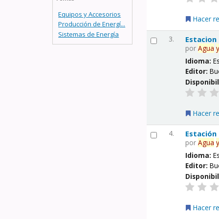
Equipos y Accesorios
Hacer r
Producción de Energí...
Sistemas de Energía
3.
Estacion
por
Agua
Idioma:
E
Editor:
Bu
Disponibi
Hacer r
4.
Estación
por
Agua
Idioma:
E
Editor:
Bu
Disponibi
Hacer r