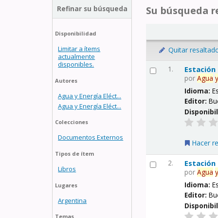
Refinar su búsqueda
Su búsqueda re
Disponibilidad
Limitar a ítems
Quitar resaltad
actualmente
disponibles.
1.
Estación
por
Agua
Autores
Idioma:
E
Agua y Energía Eléct...
Editor:
Bu
Agua y Energía Eléct...
Disponibi
Colecciones
Documentos Externos
Hacer r
Tipos de ítem
2.
Estación
Libros
por
Agua
Idioma:
E
Lugares
Editor:
Bu
Argentina
Disponibi
Temas