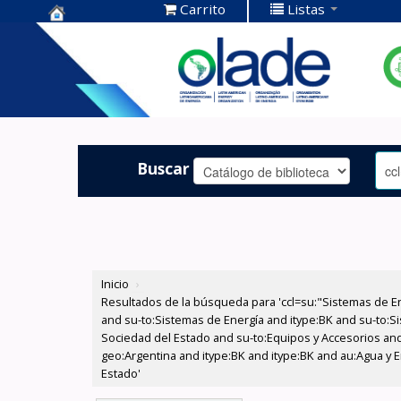
Carrito
Listas
Centro de
Documentación
OLADE -
Buscar
Inicio
›
Resultados de la búsqueda para 'ccl=su:"Sistemas de E
and su-to:Sistemas de Energía and itype:BK and su-to:Si
Sociedad del Estado and su-to:Equipos y Accesorios and
geo:Argentina and itype:BK and itype:BK and au:Agua y En
Estado'