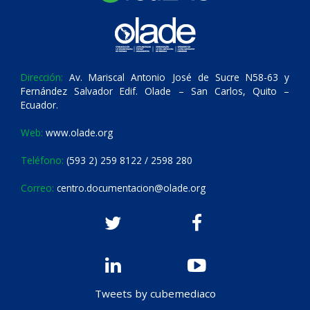
Dirección:
Av. Mariscal Antonio José de Sucre N58-63 y
Fernández Salvador Edif. Olade – San Carlos, Quito –
Ecuador.
Web:
www.olade.org
Teléfono:
(593 2) 259 8122 / 2598 280
Correo:
centro.documentacion@olade.org
Tweets by cubemediaco