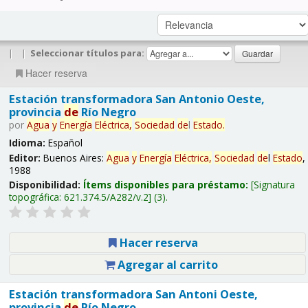
|
|
Seleccionar títulos para:
Hacer reserva
Estación transformadora San Antonio Oeste,
provincia
de
Río Negro
por
Agua
y
Energía
Eléctrica,
Sociedad
de
l
Estado
.
Idioma:
Español
Editor:
Buenos Aires:
Agua
y
Energía
Eléctrica,
Sociedad
de
l
Estado
,
1988
Disponibilidad:
Ítems disponibles para préstamo:
Signatura
topográfica:
621.374.5/A282/v.2
(3).
Hacer reserva
Agregar al carrito
Estación transformadora San Antoni Oeste,
provincia
de
Río Negro