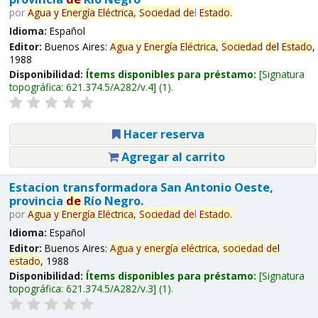
por
Agua
y
Energía
Eléctrica,
Sociedad
de
l
Estado
.
Idioma:
Español
Editor:
Buenos Aires:
Agua
y
Energía
Eléctrica,
Sociedad
de
l
Estado
,
1988
Disponibilidad:
Ítems disponibles para préstamo:
Signatura
topográfica:
621.374.5/A282/v.4
(1).
Hacer reserva
Agregar al carrito
Estacion transformadora San Antonio Oeste,
provincia
de
Río Negro.
por
Agua
y
Energía
Eléctrica,
Sociedad
de
l
Estado
.
Idioma:
Español
Editor:
Buenos Aires:
Agua
y
energía
eléctrica,
sociedad
de
l
estado
, 1988
Disponibilidad:
Ítems disponibles para préstamo:
Signatura
topográfica:
621.374.5/A282/v.3
(1).