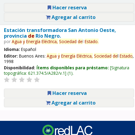
Hacer reserva
Agregar al carrito
Estación transformadora San Antonio Oeste,
provincia
de
Río Negro.
por
Agua
y
Energía
Eléctrica,
Sociedad
de
l
Estado
.
Idioma:
Español
Editor:
Buenos Aires:
Agua
y
Energía
Eléctrica,
Sociedad
de
l
Estado
,
1998
Disponibilidad:
Ítems disponibles para préstamo:
Signatura
topográfica:
621.374.5/A282/v.1
(1).
Hacer reserva
Agregar al carrito