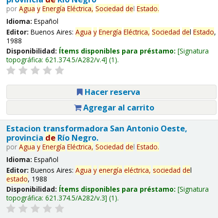
por
Agua
y
Energía
Eléctrica,
Sociedad
de
l
Estado
.
Idioma:
Español
Editor:
Buenos Aires:
Agua
y
Energía
Eléctrica,
Sociedad
de
l
Estado
,
1988
Disponibilidad:
Ítems disponibles para préstamo:
Signatura
topográfica:
621.374.5/A282/v.4
(1).
Hacer reserva
Agregar al carrito
Estacion transformadora San Antonio Oeste,
provincia
de
Río Negro.
por
Agua
y
Energía
Eléctrica,
Sociedad
de
l
Estado
.
Idioma:
Español
Editor:
Buenos Aires:
Agua
y
energía
eléctrica,
sociedad
de
l
estado
, 1988
Disponibilidad:
Ítems disponibles para préstamo:
Signatura
topográfica:
621.374.5/A282/v.3
(1).