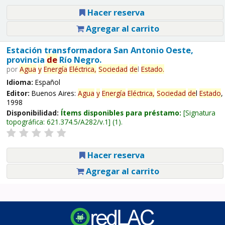
Hacer reserva
Agregar al carrito
Estación transformadora San Antonio Oeste,
provincia
de
Río Negro.
por
Agua
y
Energía
Eléctrica,
Sociedad
de
l
Estado
.
Idioma:
Español
Editor:
Buenos Aires:
Agua
y
Energía
Eléctrica,
Sociedad
de
l
Estado
,
1998
Disponibilidad:
Ítems disponibles para préstamo:
Signatura
topográfica:
621.374.5/A282/v.1
(1).
Hacer reserva
Agregar al carrito