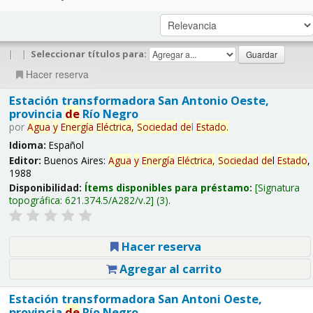
|
|
Seleccionar títulos para:
Hacer reserva
Estación transformadora San Antonio Oeste,
provincia
de
Río Negro
por
Agua
y
Energía
Eléctrica,
Sociedad
de
l
Estado
.
Idioma:
Español
Editor:
Buenos Aires:
Agua
y
Energía
Eléctrica,
Sociedad
de
l
Estado
,
1988
Disponibilidad:
Ítems disponibles para préstamo:
Signatura
topográfica:
621.374.5/A282/v.2
(3).
Hacer reserva
Agregar al carrito
Estación transformadora San Antoni Oeste,
provincia
de
Río Negro