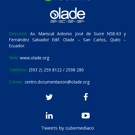
Dirección:
Av. Mariscal Antonio José de Sucre N58-63 y
Fernández Salvador Edif. Olade – San Carlos, Quito –
Ecuador.
Web:
www.olade.org
Teléfono:
(593 2) 259 8122 / 2598 280
Correo:
centro.documentacion@olade.org
Tweets by cubemediaco