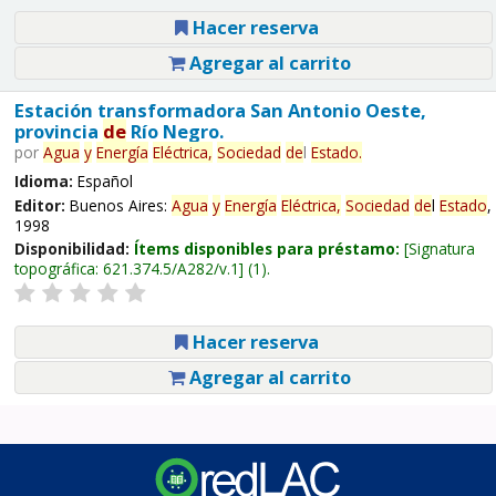
Hacer reserva
Agregar al carrito
Estación transformadora San Antonio Oeste,
provincia
de
Río Negro.
por
Agua
y
Energía
Eléctrica,
Sociedad
de
l
Estado
.
Idioma:
Español
Editor:
Buenos Aires:
Agua
y
Energía
Eléctrica,
Sociedad
de
l
Estado
,
1998
Disponibilidad:
Ítems disponibles para préstamo:
Signatura
topográfica:
621.374.5/A282/v.1
(1).
Hacer reserva
Agregar al carrito