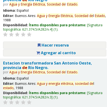
por
Agua
y
Energía
Eléctrica,
Sociedad
de
l
Estado
.
Idioma:
Español
Editor:
Buenos Aires:
Agua
y
Energía
Eléctrica,
Sociedad
de
l
Estado
,
1988
Disponibilidad:
Ítems disponibles para préstamo:
Signatura
topográfica:
621.374.5/A282/v.4
(1).
Hacer reserva
Agregar al carrito
Estacion transformadora San Antonio Oeste,
provincia
de
Río Negro.
por
Agua
y
Energía
Eléctrica,
Sociedad
de
l
Estado
.
Idioma:
Español
Editor:
Buenos Aires:
Agua
y
energía
eléctrica,
sociedad
de
l
estado
, 1988
Disponibilidad:
Ítems disponibles para préstamo:
Signatura
topográfica:
621.374.5/A282/v.3
(1).