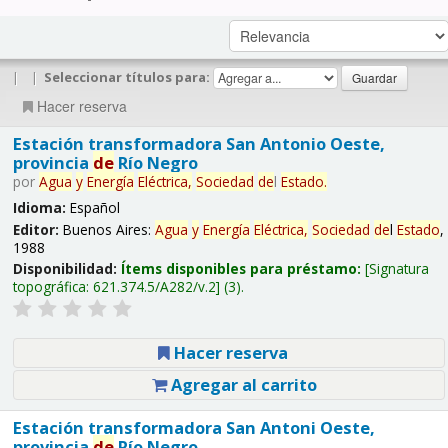
|
|
Seleccionar títulos para:
Hacer reserva
Estación transformadora San Antonio Oeste,
provincia
de
Río Negro
por
Agua
y
Energía
Eléctrica,
Sociedad
de
l
Estado
.
Idioma:
Español
Editor:
Buenos Aires:
Agua
y
Energía
Eléctrica,
Sociedad
de
l
Estado
,
1988
Disponibilidad:
Ítems disponibles para préstamo:
Signatura
topográfica:
621.374.5/A282/v.2
(3).
Hacer reserva
Agregar al carrito
Estación transformadora San Antoni Oeste,
provincia
de
Río Negro