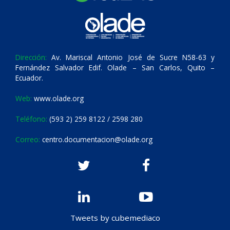
Dirección:
Av. Mariscal Antonio José de Sucre N58-63 y
Fernández Salvador Edif. Olade – San Carlos, Quito –
Ecuador.
Web:
www.olade.org
Teléfono:
(593 2) 259 8122 / 2598 280
Correo:
centro.documentacion@olade.org
Tweets by cubemediaco